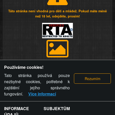
Táto stránka není vhodná pro děti a mládež. Pokud máte méně
než 18 let, odejděte, prosím!
Provozovatel stránky si vyhrazuje právo odstranit fotografie,
Používáme cookies!
videa a komentáře. Osoba, které se toto opatření provozovatele
stránky týče, ani osoba, která umístila fotografii nebo video na
Tato stránka používá pouze
stránku, nemůže z důvodu odstranění fotografie, videa nebo
nezbytné cookies, potřebné k
komentáře pro výše uvedenou okolnost uplatnit vůči
zajištění jejího správného
provozovateli stránky žádný nárok na náhradu škody nebo
fungování.
Více informací
nemajetkové újmy.
INFORMACE SUBJEKTŮM
ZVRÁCENÝ.CZ - Svět není zvrácenej. To jen
ÚDAJŮ