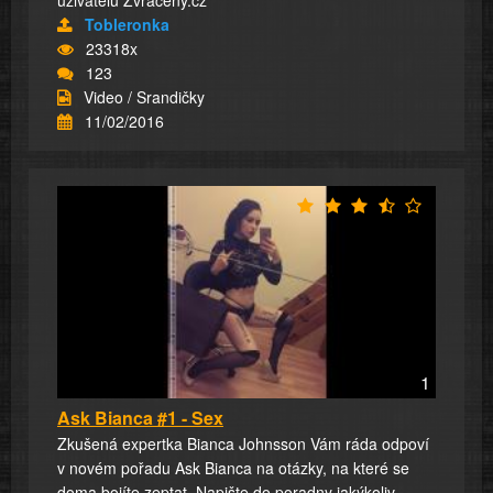
Tobleronka
23318x
123
Video / Srandičky
11/02/2016
1
Ask Bianca #1 - Sex
Zkušená expertka Bianca Johnsson Vám ráda odpoví
v novém pořadu Ask Bianca na otázky, na které se
doma bojíte zeptat. Napište do poradny jakýkoliv