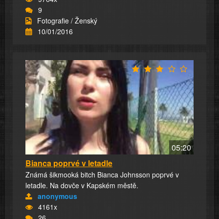
9
Fotografie / Ženský
10/01/2016
05:20
Bianca poprvé v letadle
Známá šikmooká bitch Bianca Johnsson poprvé v
letadle. Na dovče v Kapském městě.
anonymous
4161x
26