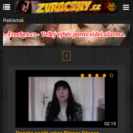
Reklama
1
02:15
Transka posílá vzkaz Bijance Džonsn