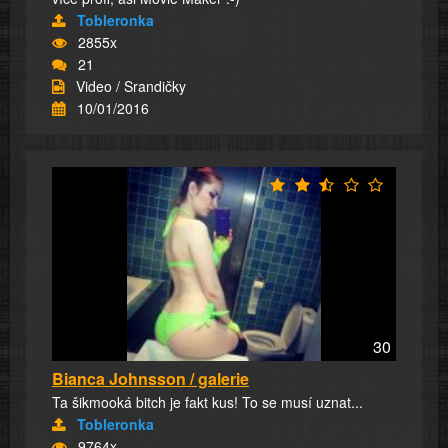
Tobleronka
2855x
21
Video / Srandičky
10/01/2016
30
Bianca Johnsson / galerie
Ta šikmooká bitch je fakt kus! To se musí uznat...
Tobleronka
9764x