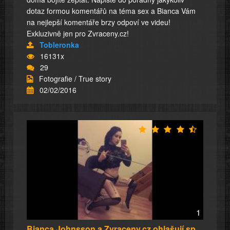
dotaz formou komentářů na téma sex a Bianca Vám
na nejlepší komentáře brzy odpoví ve videu!
Exkluzivně jen pro Zvraceny.cz!
Tobleronka
16131x
29
Fotografie / True story
02/02/2016
1
Bianca Johnsson a Zvraceny.cz ohlašují spolup...