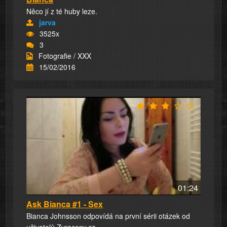
Něco jí z té huby leze.
jarva
3525x
3
Fotografie / XXX
15/02/2016
01:24
Ask Bianca #1 - Sex
Bianca Johnsson odpovídá na první sérii otázek od
uživatelů Zvraceny.cz