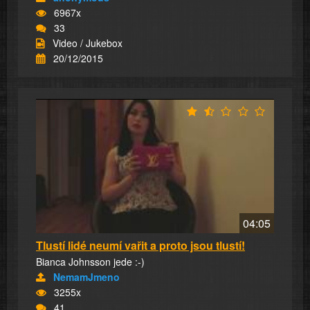
6967x
33
Video / Jukebox
20/12/2015
04:05
Tlustí lidé neumí vařit a proto jsou tlustí!
Bianca Johnsson jede :-)
NemamJmeno
3255x
41