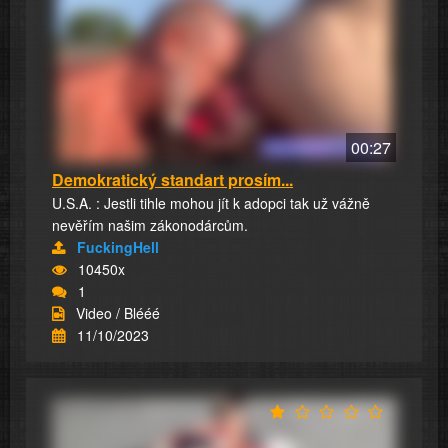
00:27
Demokratický standart prosím...
U.S.A. : Jestli tihle mohou jít k adopci tak už vážně
nevěřím našim zákonodárcům.
FuckingHell
10450x
1
Video / Blééé
11/10/2023