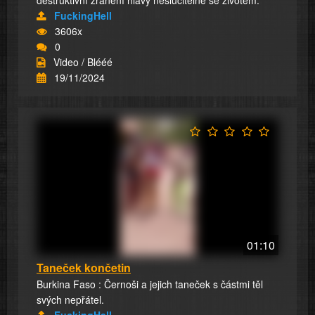
destruktivní zranění hlavy neslučitelné se životem.
FuckingHell
3606x
0
Video / Blééé
19/11/2024
01:10
Taneček končetin
Burkina Faso : Černoši a jejich taneček s částmi těl
svých nepřátel.
FuckingHell