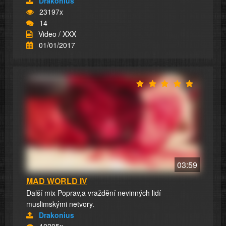
Drakonius
23197x
14
Video / XXX
01/01/2017
03:59
MAD WORLD IV
Další mix Poprav,a vraždění nevinných lidí
muslimskými netvory.
Drakonius