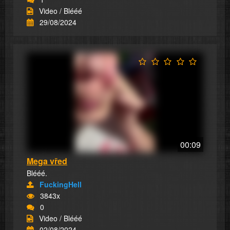
Video / Blééé
29/08/2024
00:09
Mega vřed
Blééé.
FuckingHell
3843x
0
Video / Blééé
02/08/2024