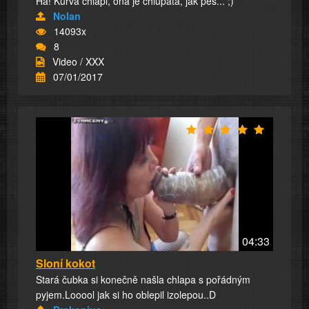
Ha! Kurva chlapi, ona je chlupatá, jak pes... ;)
Nolan
14093x
8
Video / XXX
07/01/2017
04:33
Sloní kokot
Stará čubka si konečně našla chlapa s pořádným
pyjem.Looool jak si ho oblepil izolepou..D