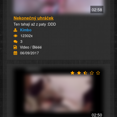
02:58
Nekonečný uhráček
Ten tahají až z paty :DDD
Kimbo
12302x
3
Video / Blééé
06/09/2017
02:50