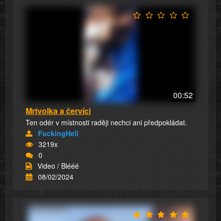
00:52
Mrtvolka a červíci
Ten odér v místnosti raději nechci ani předpokládat.
FuckingHell
3219x
0
Video / Blééé
08/02/2024