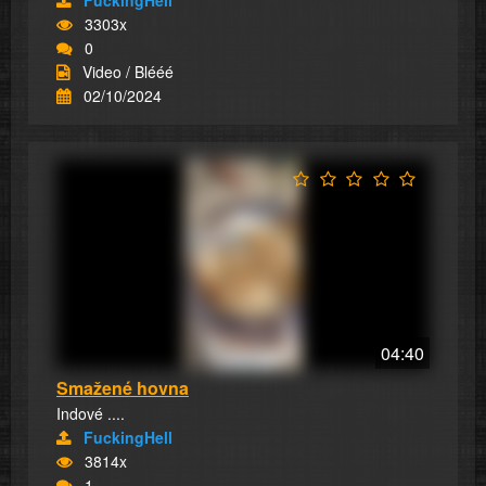
3303x
0
Video / Blééé
02/10/2024
04:40
Smažené hovna
Indové ....
FuckingHell
3814x
1