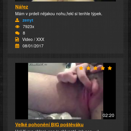
Nářez
Mám v prdeli nějakou nohu,řekl si tenhle týpek.
zenyt
7923x
8
Video / XXX
08/01/2017
02:20
Velké pohonění BIG poštěváku