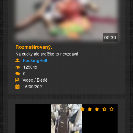
00:30
Rozmašírovaný.
Na cucky ale srdíčko to nevzdává.
FuckingHell
12504x
0
Video / Blééé
16/09/2021