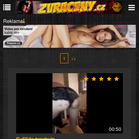
Reklama
1
>>
00:50
Syfilída twerkuje