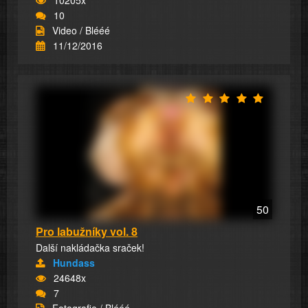
10205x
10
Video / Blééé
11/12/2016
50
Pro labužníky vol. 8
Další nakládačka sraček!
Hundass
24648x
7
Fotografie / Blééé