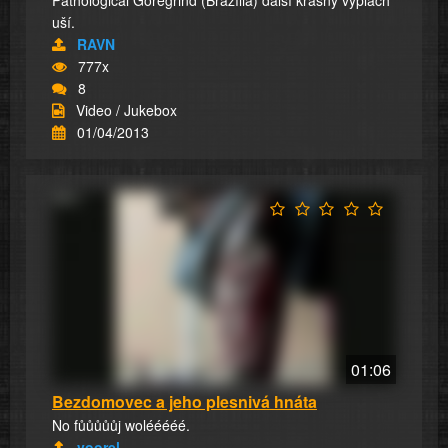
uší.
RAVN
777x
8
Video / Jukebox
01/04/2013
01:06
Bezdomovec a jeho plesnivá hnáta
No fůůůůůj wolééééé.
voorel