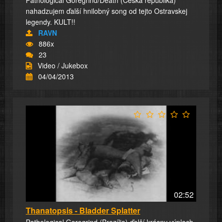
Pathological Goregrind/Death (Česká republika)
nahadzujem ďalší hnilobný song od tejto Ostravskej
legendy. KULT!!
RAVN
886x
23
Video / Jukebox
04/04/2013
02:52
Thanatopsis - Bladder Splatter
Pathological Goregrind (Brazília) ďalší krásny výplach