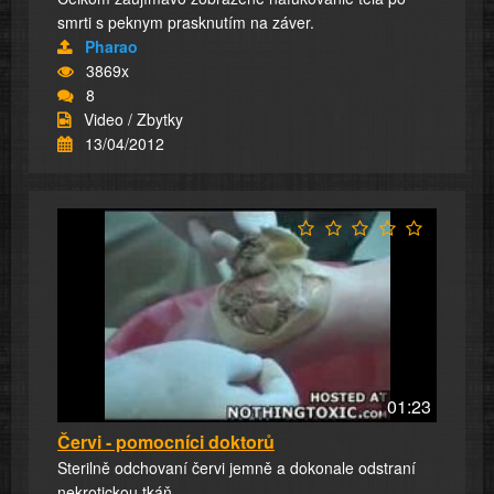
smrti s peknym prasknutím na záver.
Pharao
3869x
8
Video / Zbytky
13/04/2012
01:23
Červi - pomocníci doktorů
Sterilně odchovaní červi jemně a dokonale odstraní
nekrotickou tkáň.