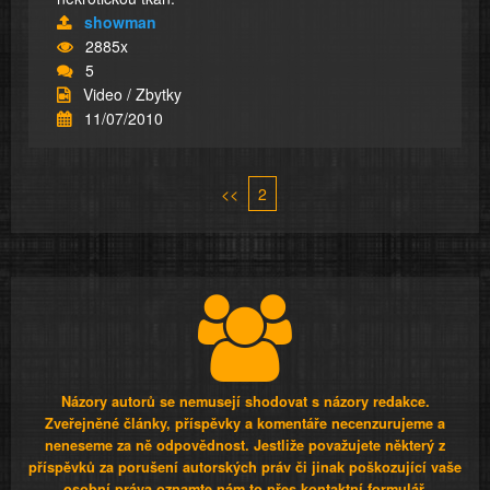
showman
2885x
5
Video / Zbytky
11/07/2010
<<
2
Názory autorů se nemusejí shodovat s názory redakce.
Zveřejněné články, příspěvky a komentáře necenzurujeme a
neneseme za ně odpovědnost. Jestliže považujete některý z
příspěvků za porušení autorských práv či jinak poškozující vaše
osobní práva oznamte nám to přes kontaktní formulář.