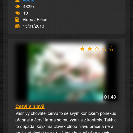
4829x
19
Video / Blééé
15/01/2013
01:43
Červi v hlavě
Vášnivý chovatel červů to se svým koníčkem poněkud
přehnal a červí farma se mu vymkla z kontroly. Takhle
to dopadá, když má člověk plnou hlavu práce a ne a
ne ji z ní dostat ven :-) Už tady bylo pár červavých