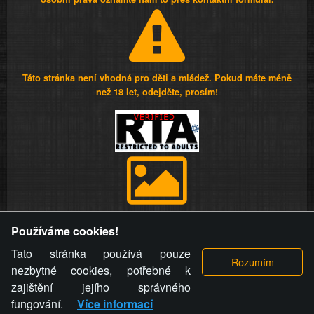
Táto stránka není vhodná pro děti a mládež. Pokud máte méně
než 18 let, odejděte, prosím!
Provozovatel stránky si vyhrazuje právo odstranit fotografie,
Používáme cookies!
videa a komentáře. Osoba, které se toto opatření provozovatele
stránky týče, ani osoba, která umístila fotografii nebo video na
Tato stránka používá pouze
stránku, nemůže z důvodu odstranění fotografie, videa nebo
nezbytné cookies, potřebné k
komentáře pro výše uvedenou okolnost uplatnit vůči
zajištění jejího správného
provozovateli stránky žádný nárok na náhradu škody nebo
fungování.
Více informací
nemajetkové újmy.