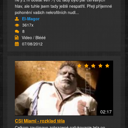
hlav, ale tuhle jsem tady ještě nespatřil. Přeji příjemné
pohonění vašich nekrofilních nudl...
El-Magor
3617x
8
Video / Blééé
07/08/2012
02:17
CSI Miami - rozklad těla
Celkom zaujímavo zobrazené nafukovanie tela po