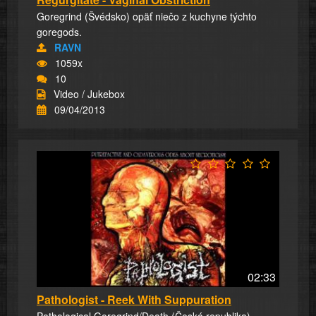
Goregrind (Švédsko) opäť niečo z kuchyne týchto
goregods.
RAVN
1059x
10
Video / Jukebox
09/04/2013
02:33
Pathologist - Reek With Suppuration