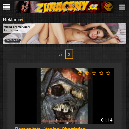
Reklama
<<
2
01:14
Regurgitate - Vaginal Obstriction