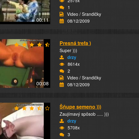
2575x
1
Video / Srandičky
00:11
08/12/2009
Presná trefa )
Super )))
drzy
8614x
2
Video / Srandičky
00:08
08/12/2009
Šňupe semeno )))
Zaujímavý spôsob ..... )))
drzy
5708x
3