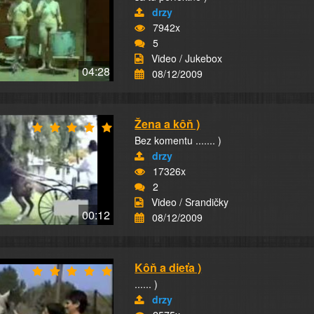
drzy
7942x
5
Video / Jukebox
04:28
08/12/2009
Žena a kôň )
Bez komentu ....... )
drzy
17326x
2
Video / Srandičky
00:12
08/12/2009
Kôň a dieťa )
...... )
drzy