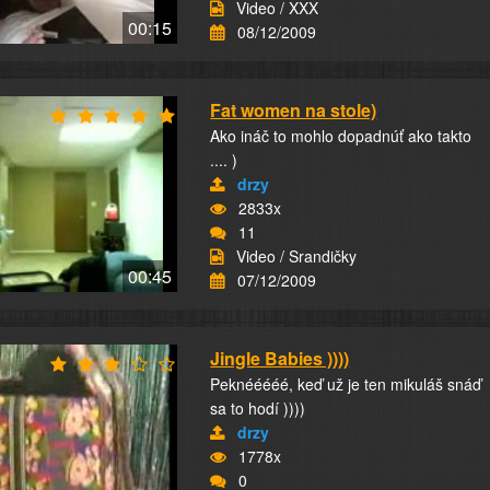
Video / XXX
00:15
08/12/2009
Fat women na stole)
Ako ináč to mohlo dopadnúť ako takto
.... )
drzy
2833x
11
Video / Srandičky
00:45
07/12/2009
Jingle Babies ))))
Peknééééé, keď už je ten mikuláš snáď
sa to hodí ))))
drzy
1778x
0