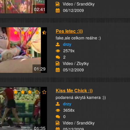
Video / Srandičky
02:41
06/12/2009
Pes letec :)))
fake,ale celkom reálne :)
drzy
2579x
2
Video / Zbytky
01:29
05/12/2009
Kiss Me Chick :))
podarená skrytá kamera :))
drzy
3658x
0
Video / Srandičky
01:35
05/12/2009