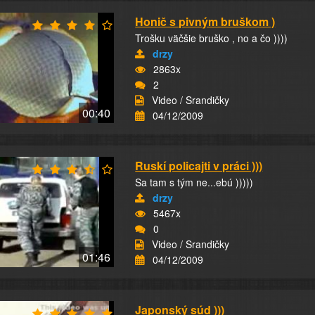
Honič s pivným bruškom )
Trošku väčšie bruško , no a čo ))))
drzy
2863x
2
Video / Srandičky
00:40
04/12/2009
Ruskí policajti v práci )))
Sa tam s tým ne...ebú )))))
drzy
5467x
0
Video / Srandičky
01:46
04/12/2009
Japonský súd )))