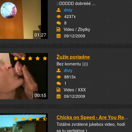
:-DDDDD dobrééé ...
drzy
4237x
8
Video / Zbytky
01:27
09/12/2009
Žužle poriadne
Bez komentu ))))
drzy
8813x
1
Video / XXX
00:15
09/12/2009
Chicks on Speed - Are You Real )
Totálne zvrátené jukebox video, hodí
sa tu perfektne )