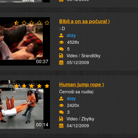
Blbli a on sa počural )
:-D
drzy
4528x
5
Video / Srandičky
00:37
05/12/2009
Human jump rope )
Černoši sa nudia)
drzy
2420x
3
Video / Zbytky
00:14
04/12/2009