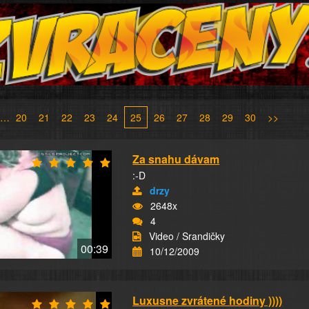
…
20
21
22
23
24
25
26
27
28
29
30
>>
Za snahu dávam
:-D
drzy
2648x
4
Video / Srandičky
00:39
10/12/2009
Luxusne zvrátené hodiny ))))