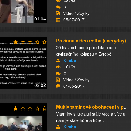
3874x
3
Video / Zbytky
01:04
05/07/2017
Povinná video četba (everyday)
20 hlavních bodů pro dokončení
civilizačního kolapsu v Evropě.
Kimbo
1616x
2
Video / Zbytky
02:02
01/05/2017
Multivitaminové obohacení v praxi
Vitamíny si ukrajují stále více a více a
nám je stále hůře a hůře :-(
Kimbo