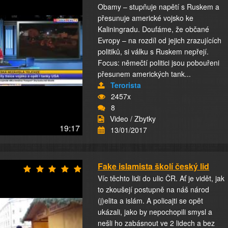
Obamy – stupňuje napětí s Ruskem a
přesunuje americké vojsko ke
Kaliningradu. Doufáme, že občané
Evropy – na rozdíl od jejich zrazujících
politiků, si válku s Ruskem nepřejí.
Focus: němečtí politici jsou pobouřeni
přesunem amerických tank...
Terorista
2457x
8
Video / Zbytky
19:17
13/01/2017
Fake islamista školí český lid
Víc těchto lidi do ulic ČR. Ať je vidět, jak
to zkoušejí postupně na náš národ
(j)elita a islám. A policajti se opět
ukázali, jako by nepochopili smysl a
nešli ho zabásnout ve 2 lidech a bez