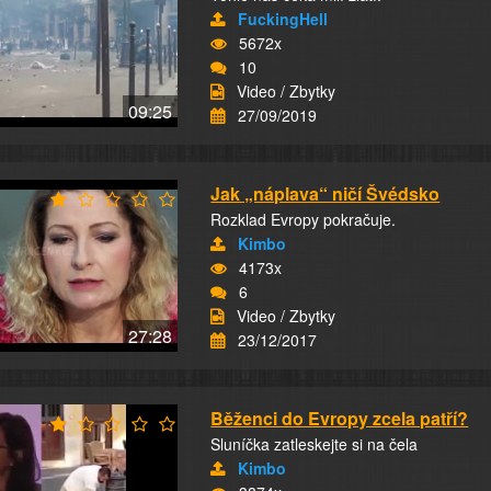
FuckingHell
5672x
10
Video / Zbytky
09:25
27/09/2019
Jak „náplava“ ničí Švédsko
Rozklad Evropy pokračuje.
Kimbo
4173x
6
Video / Zbytky
27:28
23/12/2017
Běženci do Evropy zcela patří?
Sluníčka zatleskejte si na čela
Kimbo