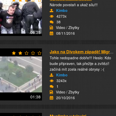
Národe povstaň a ukaž sílu!!!
Kimbo
4273x
38
Video / Zbytky
06:35
08/11/2016
Jako na Divokem západě! Migranti řádili v cen...
Tohle nedopadne dobře!!! Heslo: Kdo
bude připraven, tak přežije a zvítězí!
začíná mít zcela reálné obrysy :-(
Kimbo
3243x
1
Video / Zbytky
01:38
20/10/2016