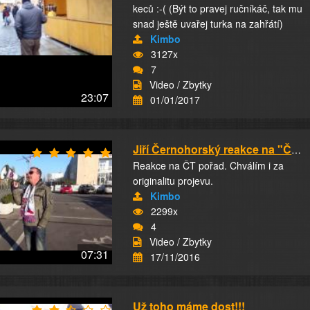
keců :-( (Být to pravej ručníkáč, tak mu
snad ještě uvařej turka na zahřátí)
Kimbo
3127x
7
Video / Zbytky
23:07
01/01/2017
Jiří Černohorský reakce na "Český anál"
Reakce na ČT pořad. Chválím i za
originalitu projevu.
Kimbo
2299x
4
Video / Zbytky
07:31
17/11/2016
Už toho máme dost!!!