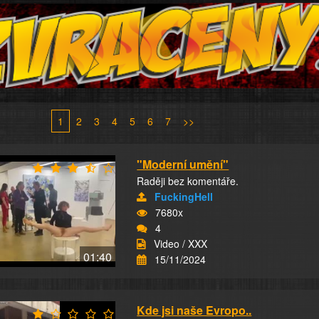
1
2
3
4
5
6
7
>>
"Moderní umění"
Raději bez komentáře.
FuckingHell
7680x
4
Video / XXX
01:40
15/11/2024
Kde jsi naše Evropo..