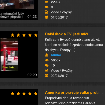
2206x
3
Video / Zbytky
04:23
01/05/2017
Další útok a TV jistě mlčí
Kolik se v Evropě denně stane útoků,
které se následně zprávou nedostanou
do zbytku Evropy :-(
Kimbo
5850x
10
Video / Rvačky
02:29
22/04/2017
Amerika připravuje válku proti Rusku před odc...
Prapodivné dění a rozhodnutí
odcházejícího prezidenta Baracka