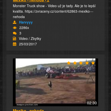
Monster Truck show - Video už je tady. Ale je to lepší
kvalita. https://zvraceny.cz/content/62863-mexiko---
nehoda
Harvyyy
2286x
3
Video / Zbytky
25/03/2017
02:30
Mexiko - nehoda