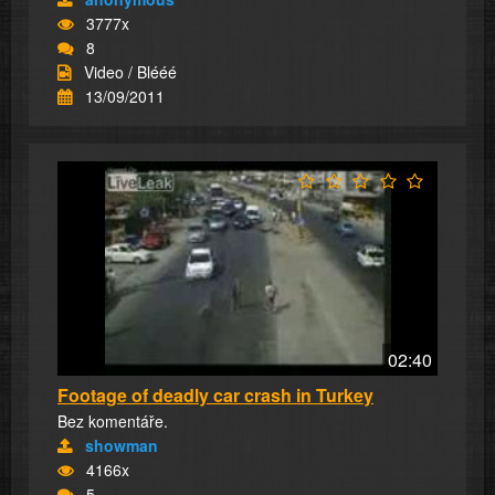
3777x
8
Video / Blééé
13/09/2011
02:40
Footage of deadly car crash in Turkey
Bez komentáře.
showman
4166x
5