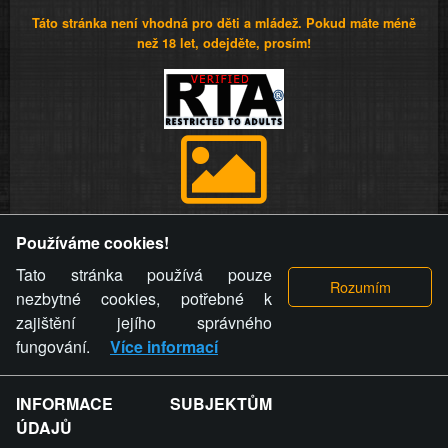
Táto stránka není vhodná pro děti a mládež. Pokud máte méně
než 18 let, odejděte, prosím!
Provozovatel stránky si vyhrazuje právo odstranit fotografie,
Používáme cookies!
videa a komentáře. Osoba, které se toto opatření provozovatele
stránky týče, ani osoba, která umístila fotografii nebo video na
Tato stránka používá pouze
stránku, nemůže z důvodu odstranění fotografie, videa nebo
nezbytné cookies, potřebné k
komentáře pro výše uvedenou okolnost uplatnit vůči
zajištění jejího správného
provozovateli stránky žádný nárok na náhradu škody nebo
fungování.
Více informací
nemajetkové újmy.
INFORMACE SUBJEKTŮM
ZVRÁCENÝ.CZ - Svět není zvrácenej. To jen
ÚDAJŮ