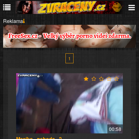
Reklama
1
00:58
Mexiko - nehoda - 2