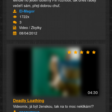
večeří sám, přeji dobrou chuť.
El-Magor
1722x
3
Video / Zbytky
08/04/2012
04:30
Deadly Loathing
Videomix, já být ženskou, tak na to moc neklikám!?
anonymous