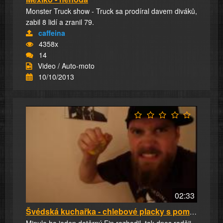
Monster Truck show - Truck sa prodíral davem diváků,
zabil 8 lidí a zranil 79.
caffeina
4358x
14
Video / Auto-moto
10/10/2013
02:33
Švédská kuchařka - chlebové placky s pomazánk...
Minule ho jeden dotěrný Fin rozhodil, tak dnes raději