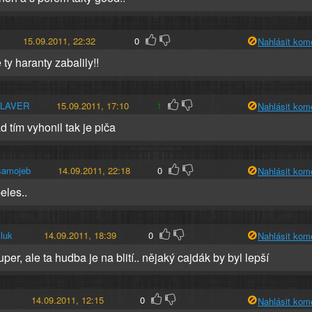
15.09.2011, 22:32
0
Nahlásit kom
ty haranty zabalily!!
SLAVER
15.09.2011, 17:10
1
Nahlásit kom
d tím vyhonil tak je piča
samojeb
14.09.2011, 22:18
0
Nahlásit kom
eles..
luk
14.09.2011, 18:39
0
Nahlásit kom
per, ale ta hudba je na blití.. nějaký cajdák by byl lepší
14.09.2011, 12:15
0
Nahlásit kom