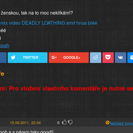
t ženskou, tak na to moc neklikám!?
mix
video
DEADLY LOATHING
smrt
hnus
bléé
ééé
1
obsah
TWITTER
GOOGLE+
ře
í: Pro vložení vlastního komentáře je nutné s
15.09.2011, 22:34
0
Nahlásit kom
noh a s pérem taky good!!