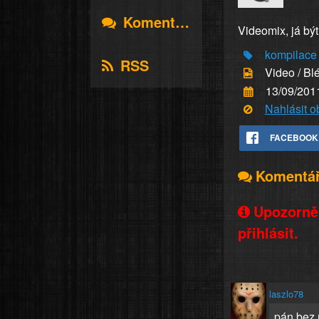
Komentáře
Videomix, já bý
kompilace
RSS
Video / Bl
13/09/201
Nahlásit 
FACEBOOK
Komentá
Upozorněn
přihlásit.
laszlo78
pán bez 