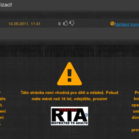
lizaci!
14.09.2011, 11:41
0
Nahlásit kom
y
Táto stránka není vhodná pro děti a mládež. Pokud
Pr
áře
máte méně než 18 let, odejděte, prosím!
fo
t.
opa
šení
umí
ní
dův
.
pro