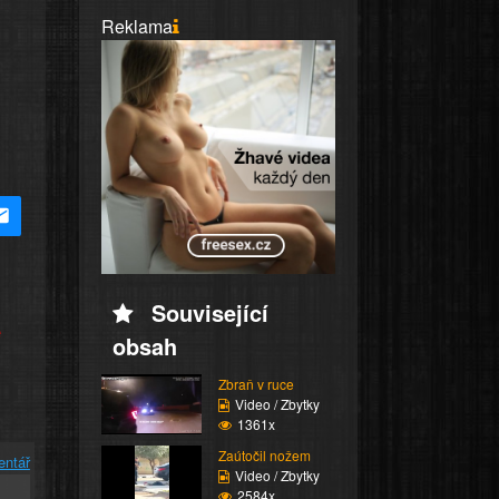
Reklama
Související
e
obsah
Zbraň v ruce
Video / Zbytky
1361x
Zaútočil nožem
entář
Video / Zbytky
2584x