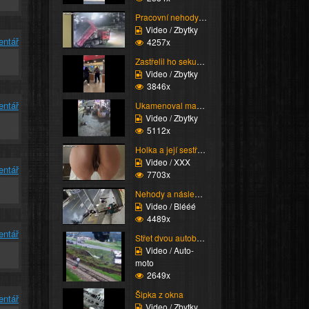
Pracovní nehody (Kompi...
Video / Zbytky
entář
4257x
Zastřelil ho sekuriťák
Video / Zbytky
3846x
entář
Ukamenoval manželku
Video / Zbytky
5112x
Holka a její sestřih c...
Video / XXX
entář
7703x
Nehody a následky (Bes...
Video / Blééé
4489x
entář
Střet dvou autobusů
Video / Auto-
moto
2649x
Šipka z okna
entář
Video / Zbytky