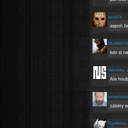
laszlo78
aspoň že 
ISLAMIST
kdo si na
Nekrofilny_
Ale houb
romantickyk
záběry su
Equilibrium