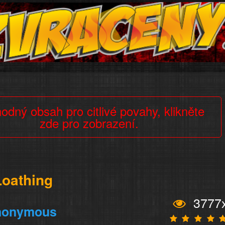
odný obsah pro citlivé povahy, klikněte
zde pro zobrazení.
Loathing
3777
nonymous