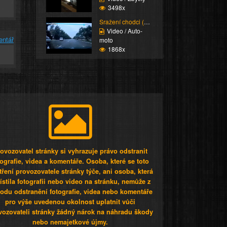
3498x
Sražení chodci (Super ...
Video / Auto-
entář
moto
1868x
ovozovatel stránky si vyhrazuje právo odstranit
tografie, videa a komentáře. Osoba, které se toto
tření provozovatele stránky týče, ani osoba, která
stila fotografii nebo video na stránku, nemůže z
odu odstranění fotografie, videa nebo komentáře
pro výše uvedenou okolnost uplatnit vůči
vozovateli stránky žádný nárok na náhradu škody
nebo nemajetkové újmy.