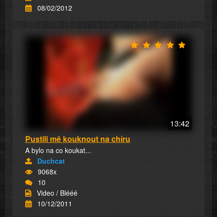
08/02/2012
13:42
Pustili mě kouknout na chíru
A bylo na co koukat...
Duchcat
9068x
10
Video / Blééé
10/12/2011