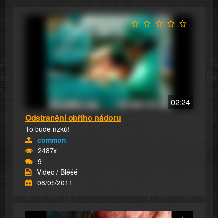
02:24
Odstranění obřího nádoru
To bude řízků!
common
2487x
9
Video / Blééé
08/05/2011