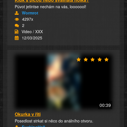
Púvot jetintse nechám na vás, looooool!
Wormrot
4297x
2
Video / XXX
12/03/2025
00:39
Okurka v řiti
Posedlost strkat si něco do análního otvoru.