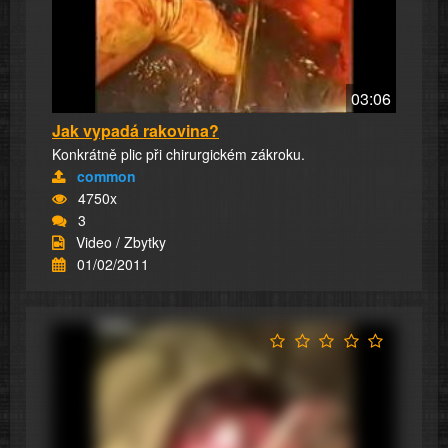
03:06
Jak vypadá rakovina?
Konkrátně plic při chirurgickém zákroku.
common
4750x
3
Video / Zbytky
01/02/2011