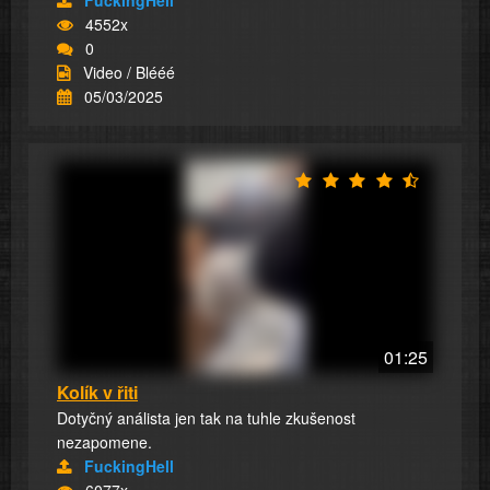
FuckingHell
4552x
0
Video / Blééé
05/03/2025
01:25
Kolík v řiti
Dotyčný análista jen tak na tuhle zkušenost
nezapomene.
FuckingHell
6077x