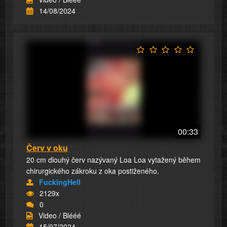
14/08/2024
00:33
Červ v oku
20 cm dlouhý červ nazývaný Loa Loa vytažený během
chirurgického zákroku z oka postiženého.
FuckingHell
2129x
0
Video / Blééé
15/07/2024