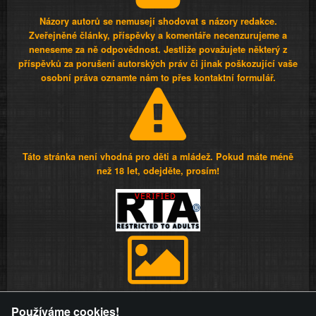
Názory autorů se nemusejí shodovat s názory redakce.
Zveřejněné články, příspěvky a komentáře necenzurujeme a
neneseme za ně odpovědnost. Jestliže považujete některý z
příspěvků za porušení autorských práv či jinak poškozující vaše
osobní práva oznamte nám to přes kontaktní formulář.
Táto stránka není vhodná pro děti a mládež. Pokud máte méně
než 18 let, odejděte, prosím!
Provozovatel stránky si vyhrazuje právo odstranit fotografie,
Používáme cookies!
videa a komentáře. Osoba, které se toto opatření provozovatele