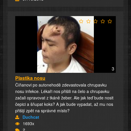
3
Plastika nosu
Číňanovi po autonehodě zdevastovala chrupavku
nosu infekce. Lékaři nos přišili na čelo a chrupavku
začali opravovat z tkáně žeber. Ale jak teď bude nosit
čepici a šňupat koks? A jak bude vypadat, až mu nos
přišijí zpět na správné místo?
Duchcat
1693x
2