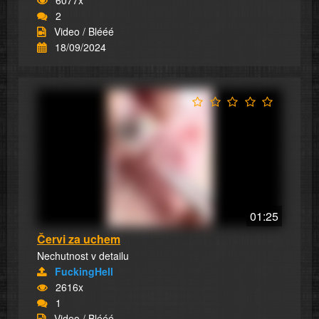
2
Video / Blééé
18/09/2024
01:25
Červi za uchem
Nechutnost v detailu
FuckingHell
2616x
1
Video / Blééé