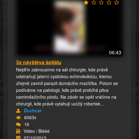
06:43
3x návštěva špitálu
Nejdřív zabrousíme na sál chirurgie, kde právě
odstraňují jaterní cystickou echinokokózu, kterou
zřejmě zavinil parazit domácího mazlíčka. Potom se
podíváme na patologii, kde právě probíhá pitva
osmiměsíčního plodu. Na závěr se opět vrátíme na
chirurgii, kde právě vytahují uvízlý robertek…
Duchcat
6063x
16
Video / Blééé
07/10/2013