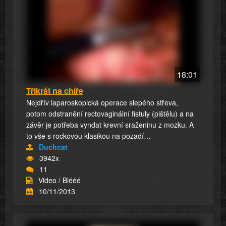
18:01
Třikrát na chíře
Nejdřív laparoskopická operace slepého střeva,
potom odstranění rectovaginální fistuly (pištělu) a na
závěr je potřeba vyndat krevní sraženinu z mozku. A
to vše s rockovou klasikou na pozadí…
Duchcat
3942x
11
Video / Blééé
10/11/2013