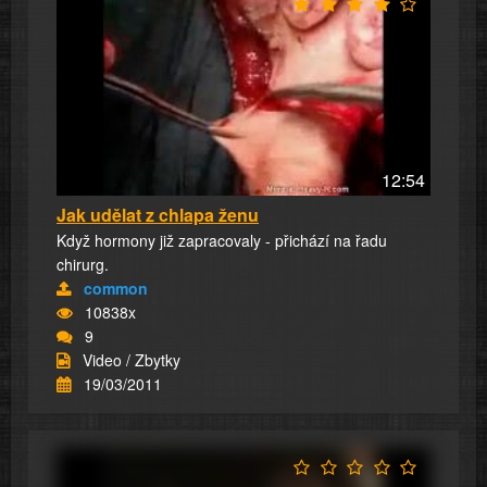
12:54
Jak udělat z chlapa ženu
Když hormony již zapracovaly - přichází na řadu
chirurg.
common
10838x
9
Video / Zbytky
19/03/2011