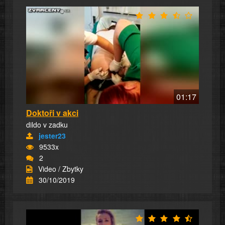
01:17
Doktoři v akci
dildo v zadku
jester23
9533x
2
Video / Zbytky
30/10/2019