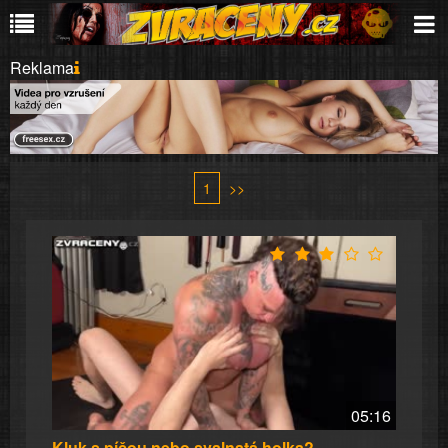
Reklama
1
>>
05:16
Kluk s píčou nebo svalnatá holka?