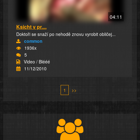
04:11
Ksicht v pr....
Doktoři se snaží po nehodě znovu vyrobit obličej...
common
1936x
5
Video / Blééé
11/12/2010
1
>>