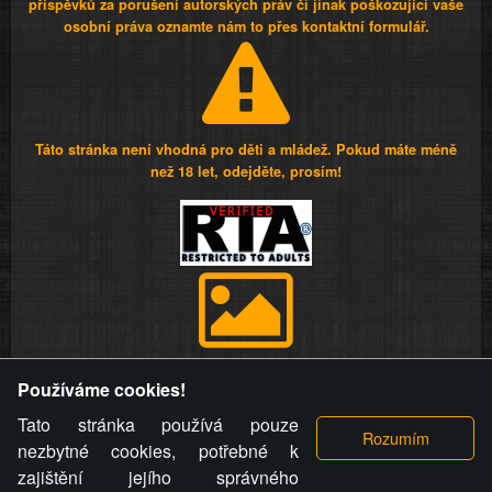
příspěvků za porušení autorských práv či jinak poškozující vaše
osobní práva oznamte nám to přes kontaktní formulář.
Táto stránka není vhodná pro děti a mládež. Pokud máte méně
než 18 let, odejděte, prosím!
Provozovatel stránky si vyhrazuje právo odstranit fotografie,
Používáme cookies!
videa a komentáře. Osoba, které se toto opatření provozovatele
stránky týče, ani osoba, která umístila fotografii nebo video na
Tato stránka používá pouze
stránku, nemůže z důvodu odstranění fotografie, videa nebo
nezbytné cookies, potřebné k
komentáře pro výše uvedenou okolnost uplatnit vůči
zajištění jejího správného
provozovateli stránky žádný nárok na náhradu škody nebo