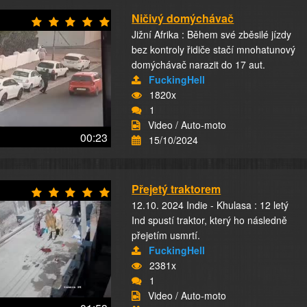
Ničivý domýchávač
Jižní Afrika : Během své zběsilé jízdy
bez kontroly řidiče stačí mnohatunový
domýchávač narazit do 17 aut.
FuckingHell
1820x
1
Video / Auto-moto
00:23
15/10/2024
Přejetý traktorem
12.10. 2024 Indie - Khulasa : 12 letý
Ind spustí traktor, který ho následně
přejetím usmrtí.
FuckingHell
2381x
1
Video / Auto-moto