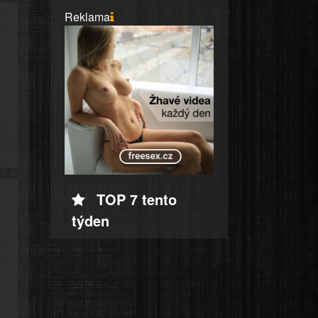
Reklama
TOP 7 tento
týden