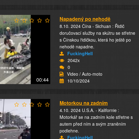
Napadený po nehodě
8.10. 2024 Čína - Sichuan : Řidič
doručovací služby na skútru se střetne
s Čínskou řidičkou, která ho ještě po
nehodě napadne.
FuckingHell
2042x
0
Video / Auto-moto
00:44
10/10/2024
Motorkou na zadním
4.10. 2024 U.S.A. - Kalifornie :
Motorkář se na zadním kole střetne s
autem před ním a svým zraněním
podlehne.
FuckingHell