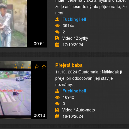
Indie : Jede na vlaku a myslí si o sobě,
že je asi nesmrtelný ale příjde na to, že
není.
FuckingHell
3914x
2
Video / Zbytky
00:51
17/10/2024
Přejetá baba
11.10. 2024 Guatemala : Náklaďák ji
přejel při odbočování její stav je
neznámý.
FuckingHell
1694x
0
Video / Auto-moto
00:13
16/10/2024