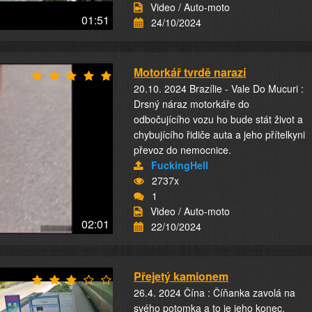
Video / Auto-moto
01:51
24/10/2024
Motorkář tvrdě narazí
20.10. 2024 Brazílie - Vale Do Mucuri :
Drsný náraz motorkáře do
odbočujícího vozu ho bude stát život a
chybujícího řidiče auta a jeho přítelkyni
převoz do nemocnice.
FuckingHell
2737x
1
Video / Auto-moto
02:01
22/10/2024
Přejetý kamionem
26.4. 2024 Čína : Číňanka zavolá na
svého potomka a to je jeho konec.