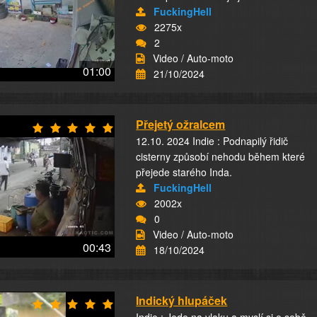
FuckingHell
2275x
2
Video / Auto-moto
01:00
21/10/2024
Přejetý ožralcem
12.10. 2024 Indie : Podnapilý řidič
cisterny způsobí nehodu během které
přejede starého Inda.
FuckingHell
2002x
0
Video / Auto-moto
00:43
18/10/2024
Indický hlupáček