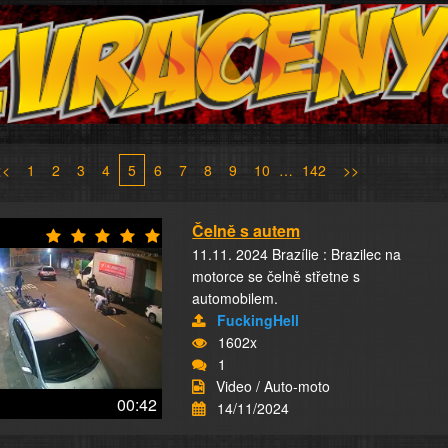
<<
1
2
3
4
5
6
7
8
9
10
…
142
>>
Čelně s autem
11.11. 2024 Brazílie : Brazilec na
motorce se čelně střetne s
automobilem.
FuckingHell
1602x
1
Video / Auto-moto
00:42
14/11/2024