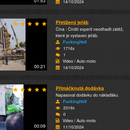
01:53
14/10/2024
Přetížený jeřáb
Čína : Čínští experti neodhadli zátěž,
které je vystaven jeřáb.
FuckingHell
1716x
1
Video / Auto-moto
00:21
14/10/2024
Přimáčknutá dodávka
Napasoval dodávku do náklaďáku.
FuckingHell
2319x
0
Video / Auto-moto
00:09
11/10/2024