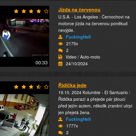
Jízda na červenou
U.S.A. - Los Angeles : Černochovi na
motorce jízda na červenou poněkud
nevýjde.
FuckingHell
2175x
2
Video / Auto-moto
00:33
24/10/2024
Řidička jede
19.10. 2024 Kolumbie - El Santuario :
Řidička porazí a přejede pár jdoucí
před jejím autem, několik zranění utrpí
jen přejetá žena.
FuckingHell
1777x
2