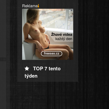
Reklama
TOP 7 tento
týden