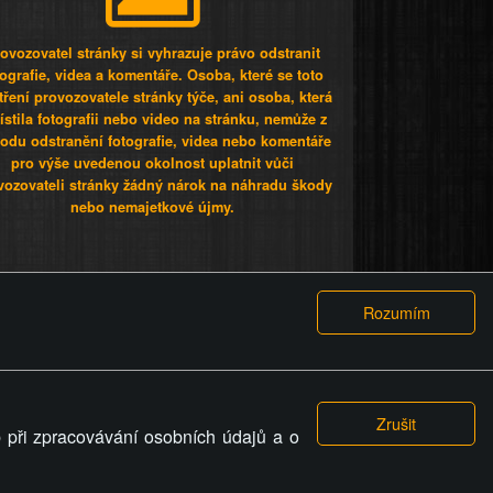
ovozovatel stránky si vyhrazuje právo odstranit
tografie, videa a komentáře. Osoba, které se toto
tření provozovatele stránky týče, ani osoba, která
stila fotografii nebo video na stránku, nemůže z
odu odstranění fotografie, videa nebo komentáře
pro výše uvedenou okolnost uplatnit vůči
vozovateli stránky žádný nárok na náhradu škody
nebo nemajetkové újmy.
 ty lidi...
PODMÍNKY
GDPR
COOKIES
 při zpracovávání osobních údajů a o