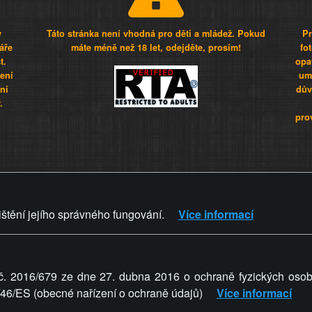
y
Táto stránka není vhodná pro děti a mládež. Pokud
Pr
áře
máte méně než 18 let, odejděte, prosím!
fo
t.
opa
šení
umí
ní
dův
.
pro
Z - Svět není zvrácenej. To jen
ištění jejího správného fungování.
Více informací
ZVRÁCENÝ.CZ
PRAVIDLA A 
č. 2016/679 ze dne 27. dubna 2016 o ochraně fyzických osob
5/46/ES (obecné nařízení o ochraně údajů)
Více informací