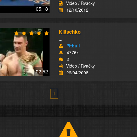
Video / Rvačky
05:18
12/10/2012
Klitschko
...
Pitbull
4776x
2
Video / Rvačky
02:52
26/04/2008
1