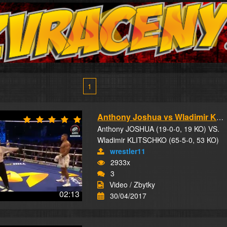
1
Anthony Joshua vs Wladimir Klitschko
Anthony JOSHUA (19-0-0, 19 KO) VS.
Wladimir KLITSCHKO (65-5-0, 53 KO)
wrestler11
2933x
3
Video / Zbytky
02:13
30/04/2017