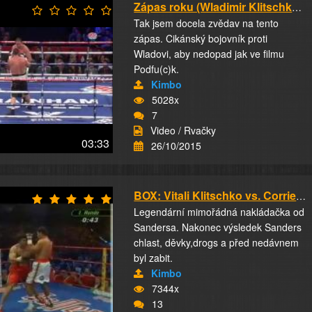
Zápas roku (Wladimir Klitschko - Tyson Fury) ...
Tak jsem docela zvědav na tento
zápas. Cikánský bojovník proti
Wladovi, aby nedopad jak ve filmu
Podfu(c)k.
Kimbo
5028x
7
Video / Rvačky
03:33
26/10/2015
BOX: Vitali Klitschko vs. Corrie Sanders
Legendární mimořádná nakládačka od
Sandersa. Nakonec výsledek Sanders
chlast, děvky,drogs a před nedávnem
byl zabit.
Kimbo
7344x
13