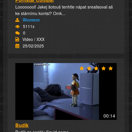
Loooooool! Jakej šotouš tenhtle nápat srealisoval aš
ke stárnímu kontsi? Omk...
Wormrot
5111x
0
Video / XXX
25/02/2025
00:14
Budík