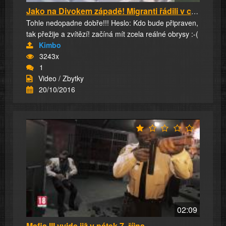
Jako na Divokem západě! Migranti řádili v cen...
Tohle nedopadne dobře!!! Heslo: Kdo bude připraven,
tak přežije a zvítězí! začíná mít zcela reálné obrysy :-(
Kimbo
3243x
1
Video / Zbytky
20/10/2016
02:09
Mafia III vyjde již v pátek 7. října