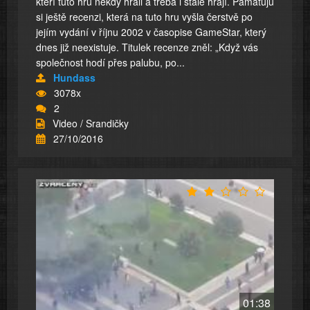
kteří tuto hru někdy hráli a třeba i stále hrají. Pamatuju
si ještě recenzi, která na tuto hru vyšla čerstvě po
jejím vydání v říjnu 2002 v časopise GameStar, který
dnes již neexistuje. Titulek recenze zněl: „Když vás
společnost hodí přes palubu, po...
Hundass
3078x
2
Video / Srandičky
27/10/2016
01:38