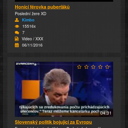
Honící férovka puberťáků
Poslední žere XD
Kimbo
15516x
7
Video / XXX
06/11/2016
04:31
Slovenský politik bojující za Evropu