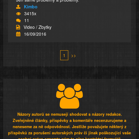
Kimbo
3415x
11
Video / Zbytky
16/09/2016
1
>>
Názory autorů se nemusejí shodovat s názory redakce.
Zveřejněné články, příspěvky a komentáře necenzurujeme a
neneseme za ně odpovědnost. Jestliže považujete některý z
příspěvků za porušení autorských práv či jinak poškozující vaše