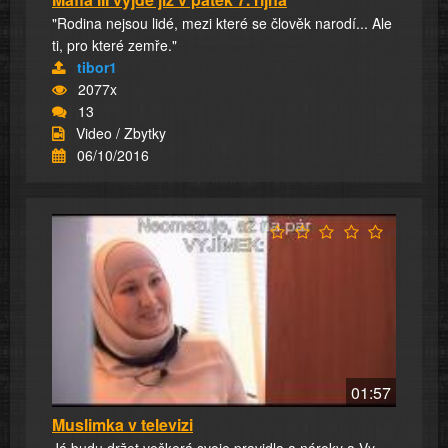
"Rodina nejsou lidé, mezi které se člověk narodí... Ale
ti, pro které zemře."
tibor1
2077x
13
Video / Zbytky
06/10/2016
01:57
Muslimka v televizi