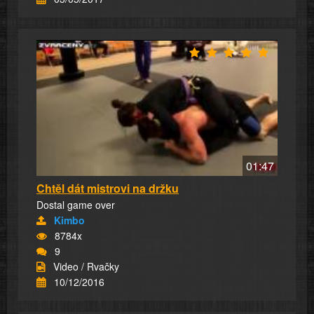
01:47
Chtěl dát mistrovi na držku
Dostal game over
Kimbo
8784x
9
Video / Rvačky
10/12/2016