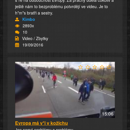
ještě nám to bezproblému potvrdějí ve videu. Je to
h*m*s bratři a sestry.
Kimbo
2893x
10
Video / Zbytky
19/09/2016
15:06
Evropa má v*i v kožichu
Jen samé problémy a problémy.