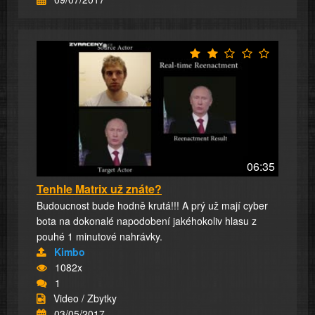
06:35
Tenhle Matrix už znáte?
Budoucnost bude hodně krutá!!! A prý už mají cyber
bota na dokonalé napodobení jakéhokoliv hlasu z
pouhé 1 minutové nahrávky.
Kimbo
1082x
1
Video / Zbytky
03/05/2017