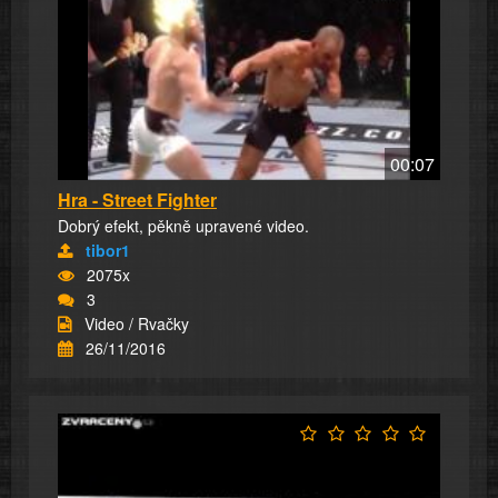
00:07
Hra - Street Fighter
Dobrý efekt, pěkně upravené video.
tibor1
2075x
3
Video / Rvačky
26/11/2016