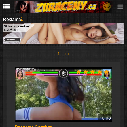
Reklama
1
>>
13:08
Pornstar Combat