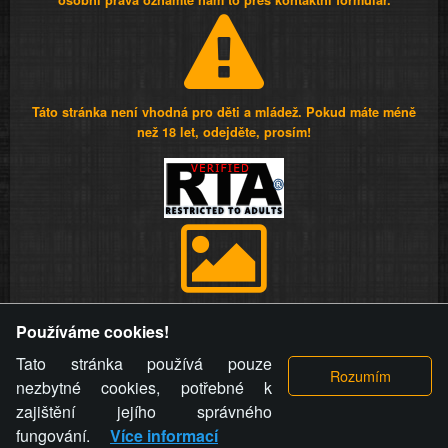
osobní práva oznamte nám to přes kontaktní formulář.
Táto stránka není vhodná pro děti a mládež. Pokud máte méně
než 18 let, odejděte, prosím!
Provozovatel stránky si vyhrazuje právo odstranit fotografie,
Používáme cookies!
videa a komentáře. Osoba, které se toto opatření provozovatele
stránky týče, ani osoba, která umístila fotografii nebo video na
Tato stránka používá pouze
stránku, nemůže z důvodu odstranění fotografie, videa nebo
nezbytné cookies, potřebné k
komentáře pro výše uvedenou okolnost uplatnit vůči
zajištění jejího správného
provozovateli stránky žádný nárok na náhradu škody nebo
fungování.
Více informací
nemajetkové újmy.