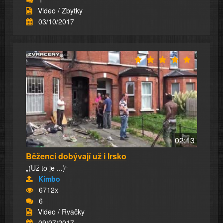
Video / Zbytky
03/10/2017
02:13
Běženci dobývají už i Irsko
„(Už to je ...)“
Kimbo
6712x
6
Video / Rvačky
09/07/2017