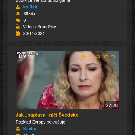
Budík ze seriálu Squid game
koifish
6884x
0
Video / Srandičky
20/11/2021
27:28
Jak „náplava“ ničí Švédsko
Rozklad Evropy pokračuje.
Kimbo
4173x