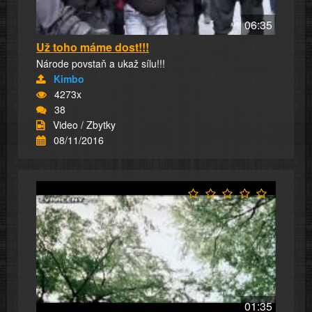
06:35
Už toho máme dost!!!
Národe povstaň a ukaž sílu!!!
Kimbo
4273x
38
Video / Zbytky
08/11/2016
01:35