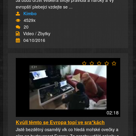
Já budu držet veškerá svoje pravidla a nároky a Vy
evropští plebejci vzdejte se ...
Kimbo
4529x
20
Video / Zbytky
04/10/2016
02:18
Kvůli těmto se Evropa topí ve sra*kách
Jistě bezdětný osamělý vlk co hledá mořské ovečky a
s*re na budoucnost Evropy. Za prachy udělá cokoliv a