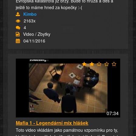
Evropská katastrofa již brzy. Bude to hrůza a děs a
ještě to máme hned za kopečky :-(
Kimbo
2163x
4
Video / Zbytky
04/11/2016
07:34
Mafia 1 - Legendární mix hlášek
Toto video vkládám jako památnou vzpomínku pro ty,