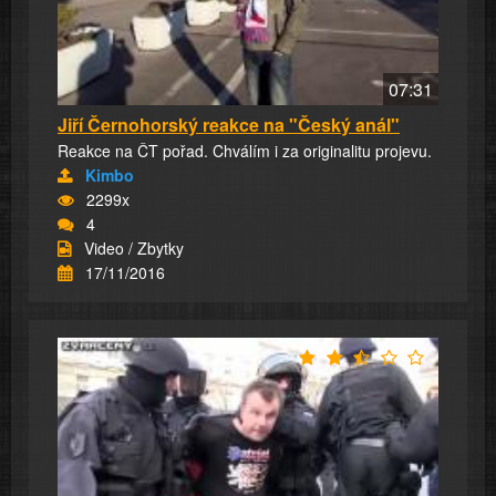
07:31
Jiří Černohorský reakce na "Český anál"
Reakce na ČT pořad. Chválím i za originalitu projevu.
Kimbo
2299x
4
Video / Zbytky
17/11/2016