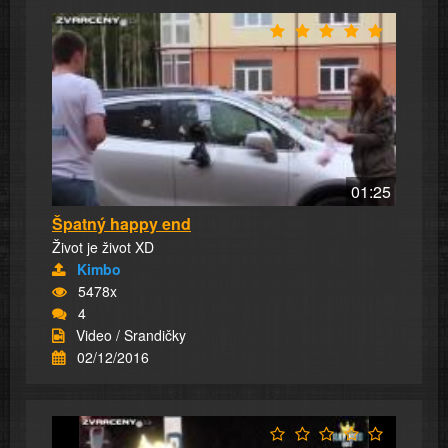
01:25
Špatný happy end
Život je život XD
Kimbo
5478x
4
Video / Srandičky
02/12/2016