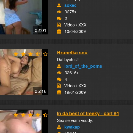
sokec
3275x
2
Video / XXX
02:01
10/04/2009
Brunetka snů
Dal bych si!
lord_of_the_porns
32616x
4
Video / XXX
05:16
19/01/2009
In da best of freeky - part #4
Sex se vším všudy.
kwakap