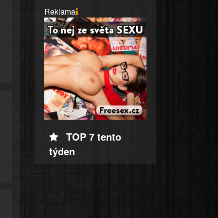
Reklama
TOP 7 tento
týden