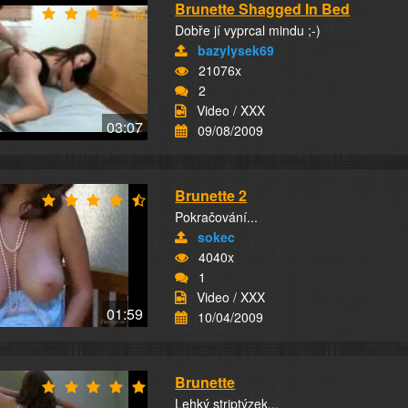
Brunette Shagged In Bed
Dobře jí vyprcal mindu ;-)
bazylysek69
21076x
2
Video / XXX
03:07
09/08/2009
Brunette 2
Pokračování...
sokec
4040x
1
Video / XXX
01:59
10/04/2009
Brunette
Lehký striptýzek...