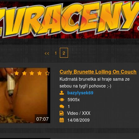
<<
1
2
Curly Brunette Lolling On Couch
Kudrnatá brunetka si hraje sama ze
sebou na tygří pohovce ;-)
bazylysek69
5905x
1
Video / XXX
07:07
14/08/2009