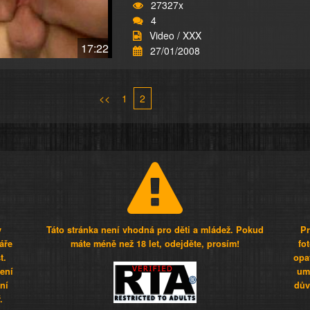
27327x
4
Video / XXX
17:22
27/01/2008
<<
1
2
y
Táto stránka není vhodná pro děti a mládež. Pokud
Pr
áře
máte méně než 18 let, odejděte, prosím!
fo
t.
opa
šení
umí
ní
dův
.