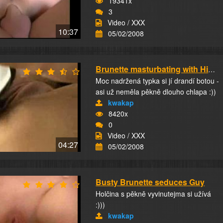
19341x
3
Video / XXX
10:37
05/02/2008
Brunette masturbating with High Heels
Moc nadržená typka si jí drandí botou -
asi už neměla pěkně dlouho chlapa :))
kwakap
8420x
0
Video / XXX
04:27
05/02/2008
Busty Brunette seduces Guy
Holčina s pěkně vyvinutejma si užívá
:)))
kwakap