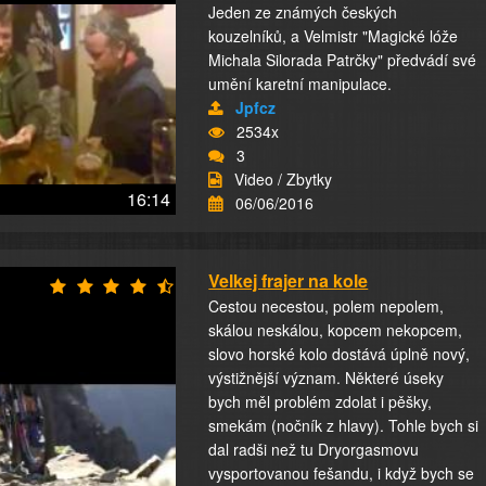
Jeden ze známých českých
kouzelníků, a Velmistr "Magické lóže
Michala Silorada Patrčky" předvádí své
umění karetní manipulace.
Jpfcz
2534x
3
Video / Zbytky
16:14
06/06/2016
Velkej frajer na kole
Cestou necestou, polem nepolem,
skálou neskálou, kopcem nekopcem,
slovo horské kolo dostává úplně nový,
výstižnější význam. Některé úseky
bych měl problém zdolat i pěšky,
smekám (nočník z hlavy). Tohle bych si
dal radši než tu Dryorgasmovu
vysportovanou fešandu, i když bych se