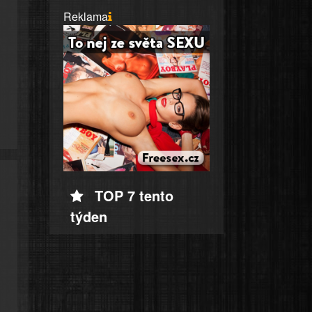
Reklama
TOP 7 tento
týden