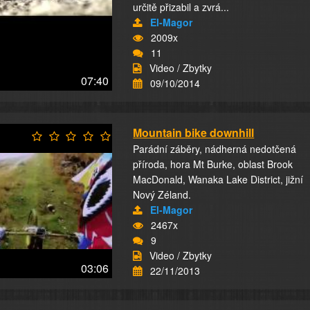
určitě přizabil a zvrá...
El-Magor
2009x
11
Video / Zbytky
07:40
09/10/2014
Mountain bike downhill
Parádní záběry, nádherná nedotčená
příroda, hora Mt Burke, oblast Brook
MacDonald, Wanaka Lake District, jižní
Nový Zéland.
El-Magor
2467x
9
Video / Zbytky
03:06
22/11/2013