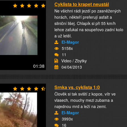
Cyklista to krapet neustál
Ne všichni rádi jezdí po zasněžených
horách, někteří preferují asfalt a
silniční lišej. Chlapík si při 55 km/h
lehce zaťukal na soupeřovo zadní kolo
a už letěl.
El-Magor
5158x
11
Video / Zbytky
01:38
04/04/2013
Srnka vs. cyklista 1:0
Člověk si tak sviští z kopce, vítr ve
vlasech, mouchy mezi zubama a
najednou mrd a leží na zemi.
El-Magor
3993x
16