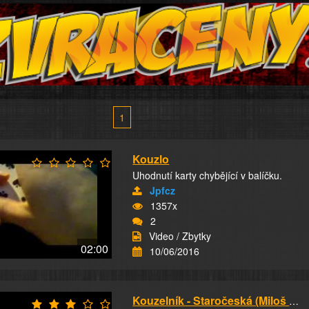
1
Kouzlo
Uhodnutí karty chybějící v balíčku.
Jpfcz
1357x
2
Video / Zbytky
02:00
10/06/2016
Kouzelník - Staročeská (Miloš Malý)