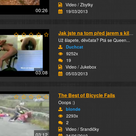
Video / Zbytky
00:26
19/03/2013
Jak jste na tom před jarem s kilogramy?
Už šlapete, děvčata? Ptá se Queen...
Duchcat
9252x
19
Video / Jukebox
03:08
05/03/2013
The Best of Bicycle Fails
Ooops :)
blonde
2293x
2
Video / Srandičky
03:12
24/06/2010