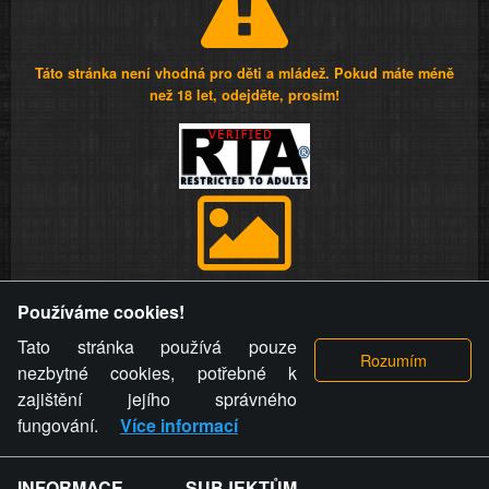
Táto stránka není vhodná pro děti a mládež. Pokud máte méně
než 18 let, odejděte, prosím!
Provozovatel stránky si vyhrazuje právo odstranit fotografie,
Používáme cookies!
videa a komentáře. Osoba, které se toto opatření provozovatele
stránky týče, ani osoba, která umístila fotografii nebo video na
Tato stránka používá pouze
stránku, nemůže z důvodu odstranění fotografie, videa nebo
nezbytné cookies, potřebné k
komentáře pro výše uvedenou okolnost uplatnit vůči
zajištění jejího správného
provozovateli stránky žádný nárok na náhradu škody nebo
fungování.
Více informací
nemajetkové újmy.
INFORMACE SUBJEKTŮM