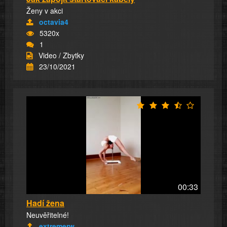
Ženy v akci
octavia4
5320x
1
Video / Zbytky
23/10/2021
00:33
Hadí žena
Neuvěřitelné!
extremerw