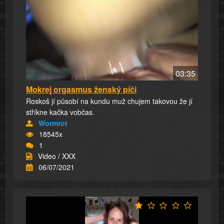
03:35
Mokrej orgasmus ženský píči
Roskoš jí působí na kundu muž chujem takovou že jí
stříkne kačka vobčas.
Wormrot
18545x
1
Video / XXX
06/07/2021