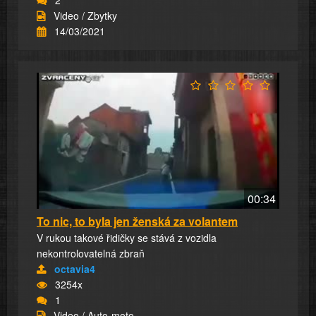
Video / Zbytky
14/03/2021
00:34
To nic, to byla jen ženská za volantem
V rukou takové řidičky se stává z vozidla
nekontrolovatelná zbraň
octavia4
3254x
1
Video / Auto-moto