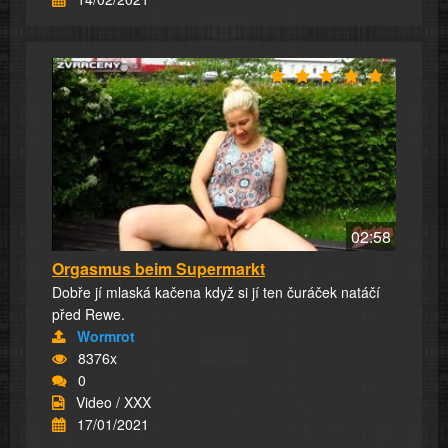
02:58
Orgasmus beim Supermarkt
Dobře jí mlaská kačena když si jí ten čuráček natáčí
před Rewe.
Wormrot
8376x
0
Video / XXX
17/01/2021