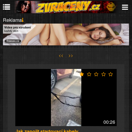
Reklama
<<
>>
00:26
Jak zapojit startovací kabely