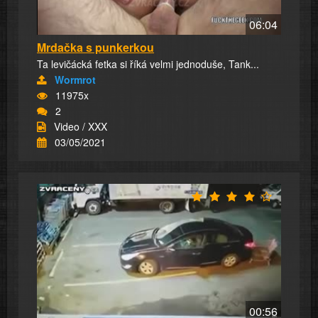
06:04
Mrdačka s punkerkou
Ta levičácká fetka si říká velmi jednoduše, Tank...
Wormrot
11975x
2
Video / XXX
03/05/2021
00:56