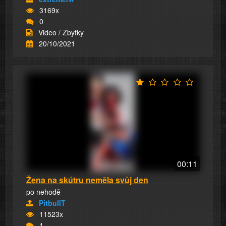
3169x
0
Video / Zbytky
20/10/2021
00:11
Žena na skútru neměla svůj den
po nehodě
PitbullT
11523x
1