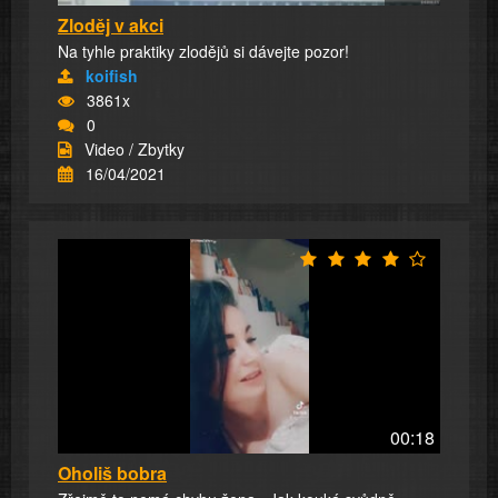
Zloděj v akci
Na tyhle praktiky zlodějů si dávejte pozor!
koifish
3861x
0
Video / Zbytky
16/04/2021
00:18
Oholiš bobra