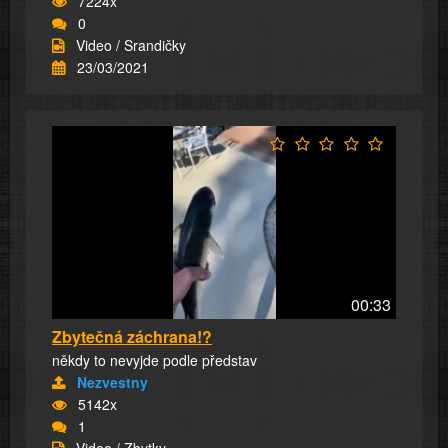
7224x
0
Video / Srandičky
23/03/2021
00:33
Zbytečná záchrana!?
někdy to nevyjde podle představ
Nezvestny
5142x
1