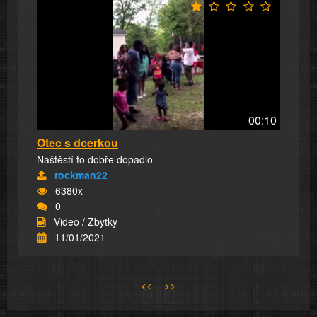
00:10
Otec s dcerkou
Naštěstí to dobře dopadlo
rockman22
6380x
0
Video / Zbytky
11/01/2021
<<
>>