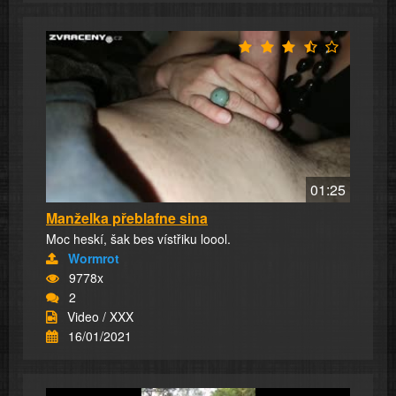
01:25
Manželka přeblafne sina
Moc heskí, šak bes vístřiku loool.
Wormrot
9778x
2
Video / XXX
16/01/2021