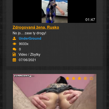
01:47
Zdrogovaná žena, Rusko
No jo... zase ty drogy!
UnderGround
9033x
0
Video / Zbytky
07/06/2021