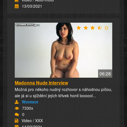
13/03/2021
06:28
Madonna Nude Interview
Možná pro někoho nudný rozhovor s náhodnou píčou,
ale já si u sjíždění jejích křivek honil loooool...
Wormrot
7330x
0
Video / XXX
14/02/2021