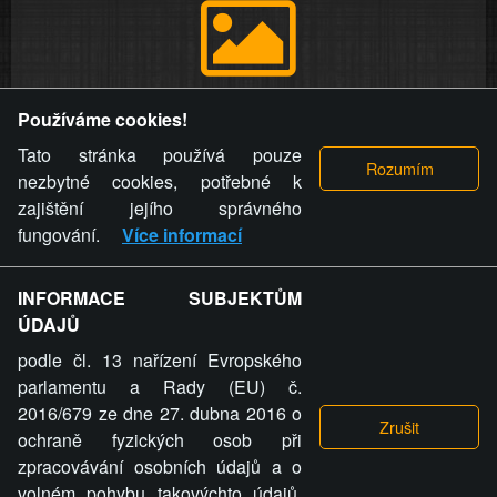
Provozovatel stránky si vyhrazuje právo odstranit fotografie,
Používáme cookies!
videa a komentáře. Osoba, které se toto opatření provozovatele
stránky týče, ani osoba, která umístila fotografii nebo video na
Tato stránka používá pouze
stránku, nemůže z důvodu odstranění fotografie, videa nebo
nezbytné cookies, potřebné k
komentáře pro výše uvedenou okolnost uplatnit vůči
zajištění jejího správného
provozovateli stránky žádný nárok na náhradu škody nebo
fungování.
Více informací
nemajetkové újmy.
INFORMACE SUBJEKTŮM
ZVRÁCENÝ.CZ - Svět není zvrácenej. To jen
ÚDAJŮ
ty lidi...
podle čl. 13 nařízení Evropského
parlamentu a Rady (EU) č.
2016/679 ze dne 27. dubna 2016 o
ochraně fyzických osob při
zpracovávání osobních údajů a o
ZVRÁCENÝ.CZ
volném pohybu takovýchto údajů,