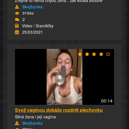
Zřejmě to nemá chybu žena . Jak kouká svůdně
Skejbynka
9194x
2
Video / Srandičky
25/03/2021
00:14
Svoji vagínou dokáže rozdrtit plechovku
Silná žena i její vagína
Skejbynka