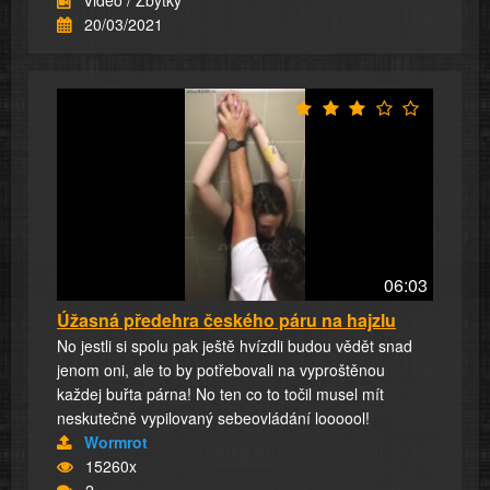
Video / Zbytky
20/03/2021
06:03
Úžasná předehra českého páru na hajzlu
No jestli si spolu pak ještě hvízdli budou vědět snad
jenom oni, ale to by potřebovali na vyproštěnou
každej buřta párna! No ten co to točil musel mít
neskutečně vypilovaný sebeovládání loooool!
Wormrot
15260x
2