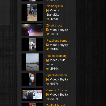
e
Zlomený kůň
Video /
Srandičky
4263x
Zbraň v ruce
Video / Zbytky
1361x
Rozčílená černoška
Video / Zbytky
2013x
Pád helikoptéry
Video / Auto-
moto
2910x
Spadli do hrobu
Video / Zbytky
6037x
Černoští "obchodníci"
Video / Zbytky
2307x
Zastřelil ho sekuriťák