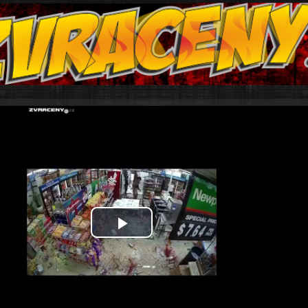
Play
Video