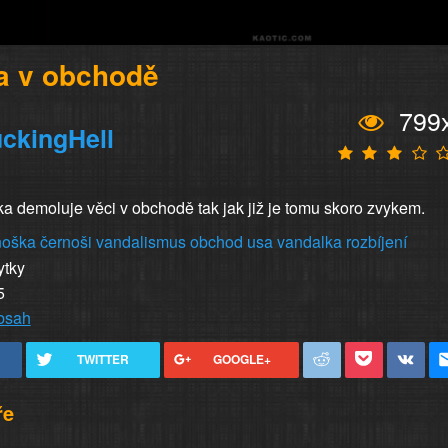
a v obchodě
799
ckingHell
ka demoluje věci v obchodě tak jak již je tomu skoro zvykem.
noška
černoši
vandalismus
obchod
usa
vandalka
rozbíjení
ytky
5
obsah
TWITTER
GOOGLE+
ře