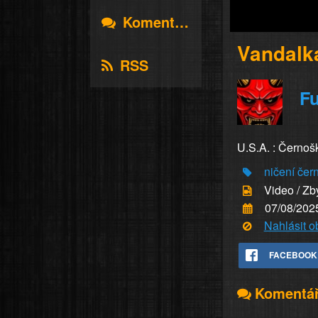
Komentáře
Vandalk
RSS
Fu
U.S.A. : Černoš
ničení
čer
Video / Zb
07/08/202
Nahlásit 
FACEBOOK
Komentá