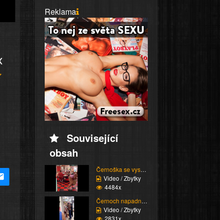
Reklama
x
Související
obsah
Černoška se vysmívá hu...
Video / Zbytky
4484x
Černoch napadne stařen...
Video / Zbytky
2831x