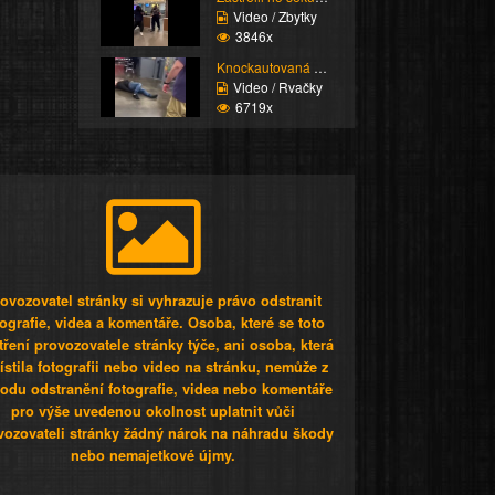
Video / Zbytky
3846x
Knockautovaná čúza
Video / Rvačky
6719x
ovozovatel stránky si vyhrazuje právo odstranit
tografie, videa a komentáře. Osoba, které se toto
tření provozovatele stránky týče, ani osoba, která
stila fotografii nebo video na stránku, nemůže z
odu odstranění fotografie, videa nebo komentáře
pro výše uvedenou okolnost uplatnit vůči
vozovateli stránky žádný nárok na náhradu škody
nebo nemajetkové újmy.