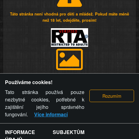
Táto stránka není vhodná pro děti a mládež. Pokud máte méně
než 18 let, odejděte, prosím!
Provozovatel stránky si vyhrazuje právo odstranit fotografie,
Používáme cookies!
videa a komentáře. Osoba, které se toto opatření provozovatele
stránky týče, ani osoba, která umístila fotografii nebo video na
Tato stránka používá pouze
stránku, nemůže z důvodu odstranění fotografie, videa nebo
nezbytné cookies, potřebné k
komentáře pro výše uvedenou okolnost uplatnit vůči
zajištění jejího správného
provozovateli stránky žádný nárok na náhradu škody nebo
fungování.
Více informací
nemajetkové újmy.
INFORMACE SUBJEKTŮM
ZVRÁCENÝ.CZ - Svět není zvrácenej. To jen