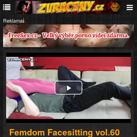
Reklama
Play
Video
Femdom Facesitting vol.60