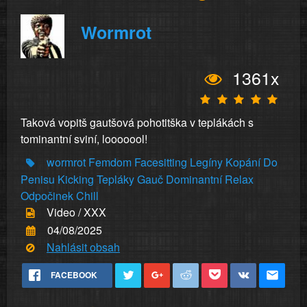
Wormrot
1361x
Taková vopitš gautšová pohotitška v teplákách s
tominantní sviní, looooool!
wormrot
Femdom
Facesitting
Legíny
Kopání
Do
Penisu
Kicking
Tepláky
Gauč
Dominantní
Relax
Odpočinek
Chill
Video / XXX
04/08/2025
Nahlásit obsah
FACEBOOK