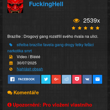
FuckingHell
2539x
Brazílie : Drogový gang rozstřílí svého rivala na ulici.
střelba
brazílie
favela
gang
drogy
fetky
feťáci
narkotika
smrt
Video / Blééé
30/07/2025
Nahlásit obsah
FACEBOOK
Komentáře
Upozornění: Pro vložení vlastního