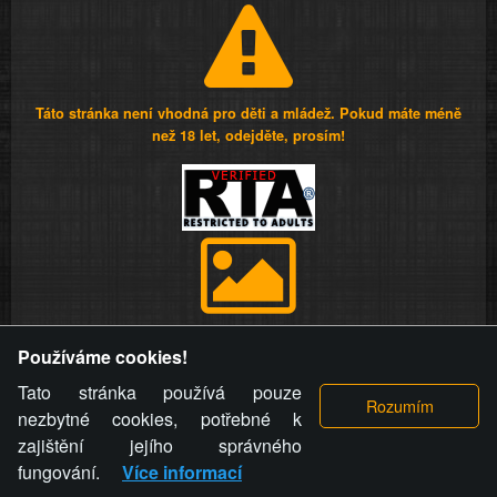
Táto stránka není vhodná pro děti a mládež. Pokud máte méně
než 18 let, odejděte, prosím!
Provozovatel stránky si vyhrazuje právo odstranit fotografie,
Používáme cookies!
videa a komentáře. Osoba, které se toto opatření provozovatele
stránky týče, ani osoba, která umístila fotografii nebo video na
Tato stránka používá pouze
stránku, nemůže z důvodu odstranění fotografie, videa nebo
nezbytné cookies, potřebné k
komentáře pro výše uvedenou okolnost uplatnit vůči
zajištění jejího správného
provozovateli stránky žádný nárok na náhradu škody nebo
fungování.
Více informací
nemajetkové újmy.