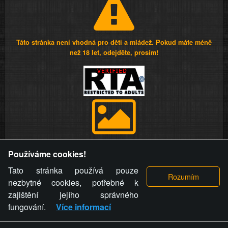
Táto stránka není vhodná pro děti a mládež. Pokud máte méně
než 18 let, odejděte, prosím!
Provozovatel stránky si vyhrazuje právo odstranit fotografie,
Používáme cookies!
videa a komentáře. Osoba, které se toto opatření provozovatele
stránky týče, ani osoba, která umístila fotografii nebo video na
Tato stránka používá pouze
stránku, nemůže z důvodu odstranění fotografie, videa nebo
nezbytné cookies, potřebné k
komentáře pro výše uvedenou okolnost uplatnit vůči
zajištění jejího správného
provozovateli stránky žádný nárok na náhradu škody nebo
fungování.
Více informací
nemajetkové újmy.