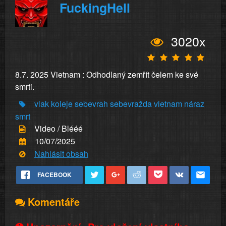
FuckingHell
3020x
8.7. 2025 Vietnam : Odhodlaný zemřít čelem ke své
smrti.
vlak
koleje
sebevrah
sebevražda
vietnam
náraz
smrt
Video / Blééé
10/07/2025
Nahlásit obsah
FACEBOOK
Komentáře