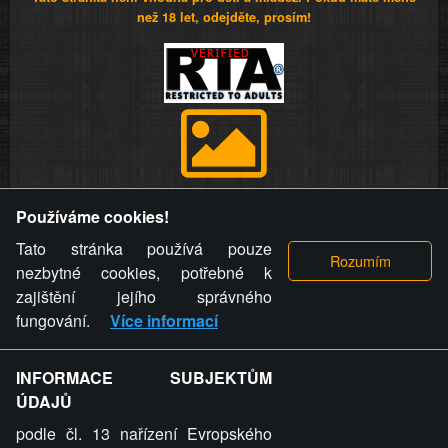
než 18 let, odejděte, prosím!
Provozovatel stránky si vyhrazuje právo odstranit fotografie,
Používáme cookies!
videa a komentáře. Osoba, které se toto opatření provozovatele
stránky týče, ani osoba, která umístila fotografii nebo video na
Tato stránka používá pouze
stránku, nemůže z důvodu odstranění fotografie, videa nebo
nezbytné cookies, potřebné k
komentáře pro výše uvedenou okolnost uplatnit vůči
zajištění jejího správného
provozovateli stránky žádný nárok na náhradu škody nebo
fungování.
Více informací
nemajetkové újmy.
INFORMACE SUBJEKTŮM
ZVRÁCENÝ.CZ - Svět není zvrácenej. To jen
ÚDAJŮ
ty lidi...
podle čl. 13 nařízení Evropského