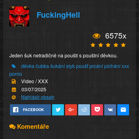
FuckingHell
6575x
Jeden šuk netradičně na poušti s pouštní děvkou.
děvka
čubka
šukání
styk
poušť
prcání
píchání
xxx
porno
Video / XXX
03/07/2025
Nahlásit obsah
FACEBOOK
Komentáře