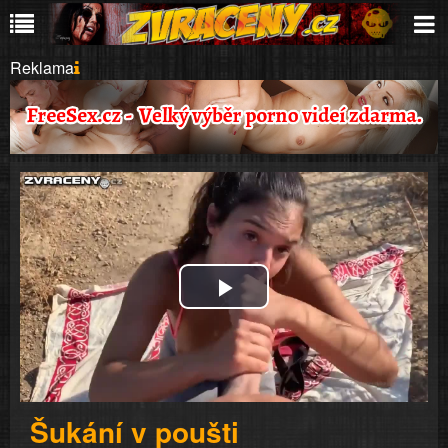
Reklama
Play
Video
Šukání v poušti