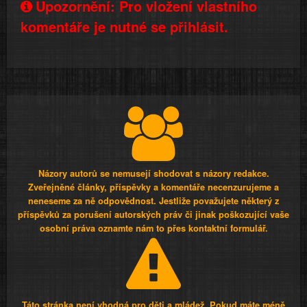
Upozornění: Pro vložení vlastního
komentáře je nutné se přihlásit.
Názory autorů se nemusejí shodovat s názory redakce.
Zveřejněné články, příspěvky a komentáře necenzurujeme a
neneseme za ně odpovědnost. Jestliže považujete některý z
příspěvků za porušení autorských práv či jinak poškozující vaše
osobní práva oznamte nám to přes kontaktní formulář.
Táto stránka není vhodná pro děti a mládež. Pokud máte méně