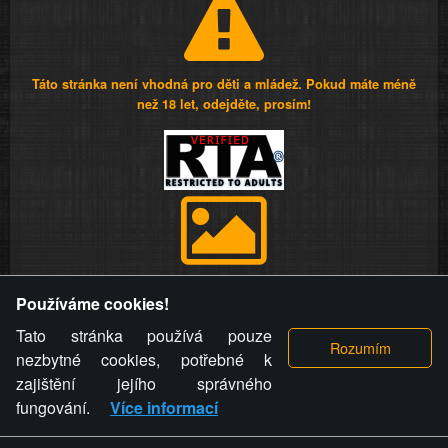
Táto stránka není vhodná pro děti a mládež. Pokud máte méně
než 18 let, odejděte, prosím!
Provozovatel stránky si vyhrazuje právo odstranit fotografie,
Používáme cookies!
videa a komentáře. Osoba, které se toto opatření provozovatele
stránky týče, ani osoba, která umístila fotografii nebo video na
Tato stránka používá pouze
stránku, nemůže z důvodu odstranění fotografie, videa nebo
nezbytné cookies, potřebné k
komentáře pro výše uvedenou okolnost uplatnit vůči
zajištění jejího správného
provozovateli stránky žádný nárok na náhradu škody nebo
fungování.
Více informací
nemajetkové újmy.