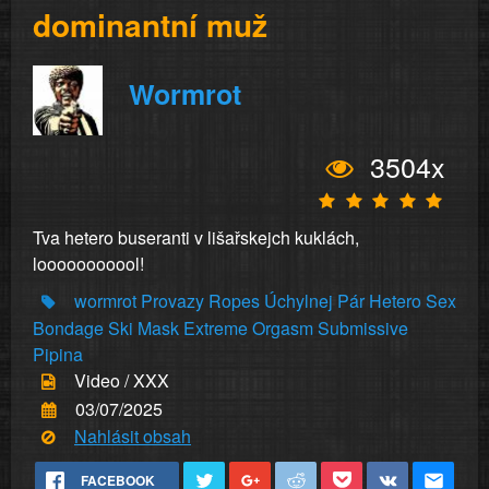
dominantní muž
Wormrot
3504x
Tva hetero buseranti v lišařskejch kuklách,
looooooooool!
wormrot
Provazy
Ropes
Úchylnej
Pár
Hetero
Sex
Bondage
Ski
Mask
Extreme
Orgasm
Submissive
Pipina
Video / XXX
03/07/2025
Nahlásit obsah
FACEBOOK