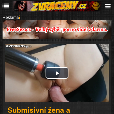
Reklama
Play
Video
Submisivní žena a