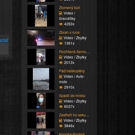
e
Zlomený kůň
Video /
Srandičky
4263x
Zbraň v ruce
Video / Zbytky
entář
1361x
Rozčílená černoška
Video / Zbytky
2013x
Pád helikoptéry
Video / Auto-
moto
2910x
Spadli do hrobu
Video / Zbytky
6037x
Zastřelil ho sekuriťák
Video / Zbytky
3846x
Knockautovaná čúza