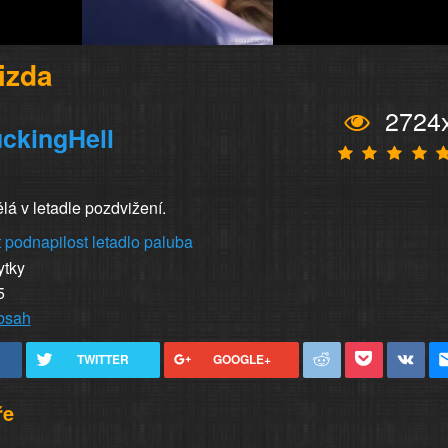
izda
2724
ckingHell
ělá v letadle pozdvižení.
t
podnapilost
letadlo
paluba
ytky
5
obsah
TWITTER
GOOGLE+
ře