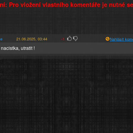
í: Pro vložení vlastního komentáře je nutné s
te
21.06.2025, 03:44
-1
Nahlásit kom
acistka, utratit !