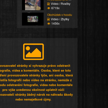
Video / Rvačky
6719x
Obchůdek v hoodu
Video / Zbytky
1456x
ovozovatel stránky si vyhrazuje právo odstranit
tografie, videa a komentáře. Osoba, které se toto
tření provozovatele stránky týče, ani osoba, která
stila fotografii nebo video na stránku, nemůže z
odu odstranění fotografie, videa nebo komentáře
pro výše uvedenou okolnost uplatnit vůči
vozovateli stránky žádný nárok na náhradu škody
nebo nemajetkové újmy.