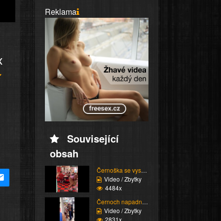
Reklama
x
Související
obsah
Černoška se vysmívá hu...
Video / Zbytky
4484x
Černoch napadne stařen...
Video / Zbytky
2831x