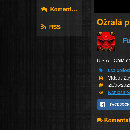
Komentáře
Ožralá p
RSS
Fu
U.S.A. : Opilá d
usa
opilos
Video / Zb
20/06/202
Nahlásit 
FACEBOOK
Komentá