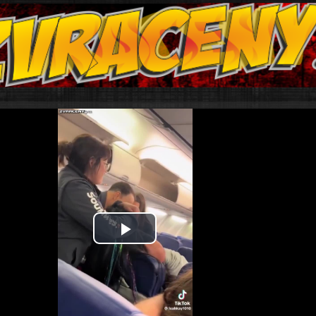
Play
Video