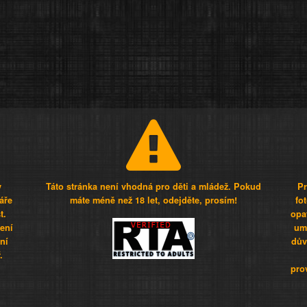
y
Táto stránka není vhodná pro děti a mládež. Pokud
Pr
áře
máte méně než 18 let, odejděte, prosím!
fo
t.
opa
šení
umí
ní
dův
.
pro