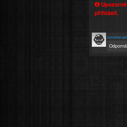
Upozorněn
přihlásit.
covotravuje
Odporná n