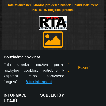
Táto stránka není vhodná pro děti a mládež. Pokud máte méně
než 18 let, odejděte, prosím!
Provozovatel stránky si vyhrazuje právo odstranit fotografie,
Používáme cookies!
videa a komentáře. Osoba, které se toto opatření provozovatele
stránky týče, ani osoba, která umístila fotografii nebo video na
Tato stránka používá pouze
stránku, nemůže z důvodu odstranění fotografie, videa nebo
nezbytné cookies, potřebné k
komentáře pro výše uvedenou okolnost uplatnit vůči
zajištění jejího správného
provozovateli stránky žádný nárok na náhradu škody nebo
fungování.
Více informací
nemajetkové újmy.
INFORMACE SUBJEKTŮM
ZVRÁCENÝ.CZ - Svět není zvrácenej. To jen
ÚDAJŮ
ty lidi...