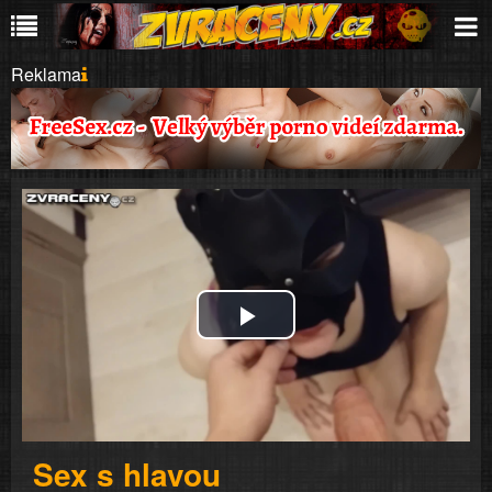
Reklama
Play
Video
Sex s hlavou