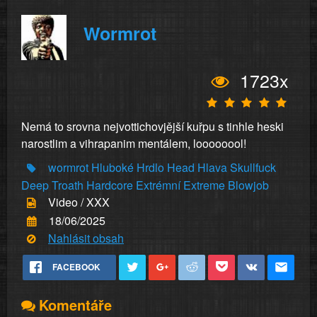
Wormrot
1723x
Nemá to srovna nejvottichovjější kuřpu s tinhle heski
narostlim a vihrapanim mentálem, loooooool!
wormrot
Hluboké
Hrdlo
Head
Hlava
Skullfuck
Deep
Troath
Hardcore
Extrémní
Extreme
Blowjob
Video / XXX
18/06/2025
Nahlásit obsah
FACEBOOK
Komentáře