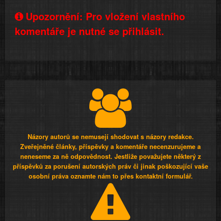
Upozornění: Pro vložení vlastního
komentáře je nutné se přihlásit.
Názory autorů se nemusejí shodovat s názory redakce.
Zveřejněné články, příspěvky a komentáře necenzurujeme a
neneseme za ně odpovědnost. Jestliže považujete některý z
příspěvků za porušení autorských práv či jinak poškozující vaše
osobní práva oznamte nám to přes kontaktní formulář.