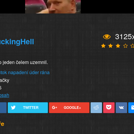
3125
ckingHell
o jeden čelem uzemnil.
útok
napadení
úder
rána
vačky
5
obsah
TWITTER
GOOGLE+
ře