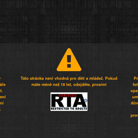
y
Táto stránka není vhodná pro děti a mládež. Pokud
Pr
áře
máte méně než 18 let, odejděte, prosím!
fo
t.
opa
šení
umí
ní
dův
.
pro