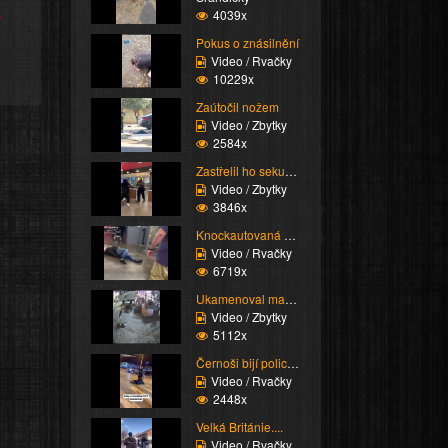
e
4039x
Pokus o znásilnění
Video / Rvačky
10229x
Zaútočil nožem
Video / Zbytky
2584x
Zastřelil ho sekuriťák
Video / Zbytky
3846x
Knockautovaná čúza
Video / Rvačky
6719x
Ukamenoval manželku
Video / Zbytky
5112x
Černoši bijí policisty
Video / Rvačky
2448x
Velká Británie....
Video / Rvačky