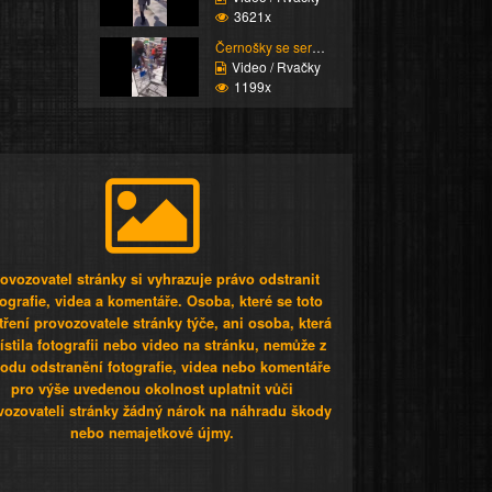
3621x
Černošky se servou
Video / Rvačky
1199x
ovozovatel stránky si vyhrazuje právo odstranit
tografie, videa a komentáře. Osoba, které se toto
tření provozovatele stránky týče, ani osoba, která
stila fotografii nebo video na stránku, nemůže z
odu odstranění fotografie, videa nebo komentáře
pro výše uvedenou okolnost uplatnit vůči
vozovateli stránky žádný nárok na náhradu škody
nebo nemajetkové újmy.