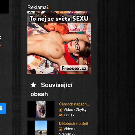
Reklama
x
Související
obsah
Černoch napadne stařen...
Video / Zbytky
2831x
Dělobuch v prdeli
Video /
Srandičky