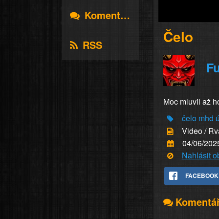
Komentáře
Čelo
RSS
Fu
Moc mluvil až h
čelo
mhd
Video / R
04/06/202
Nahlásit 
FACEBOOK
Komentá