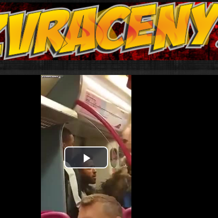
Play
Video