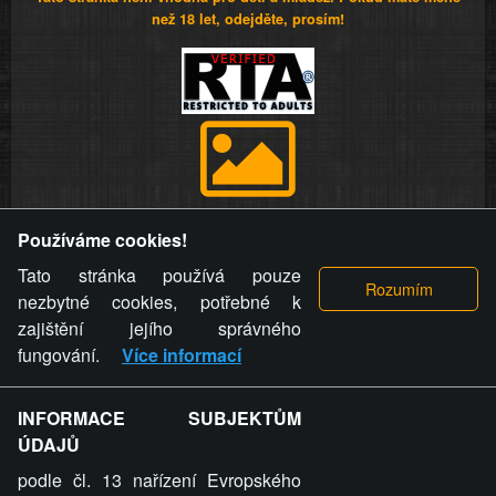
než 18 let, odejděte, prosím!
Provozovatel stránky si vyhrazuje právo odstranit fotografie,
Používáme cookies!
videa a komentáře. Osoba, které se toto opatření provozovatele
stránky týče, ani osoba, která umístila fotografii nebo video na
Tato stránka používá pouze
stránku, nemůže z důvodu odstranění fotografie, videa nebo
nezbytné cookies, potřebné k
komentáře pro výše uvedenou okolnost uplatnit vůči
zajištění jejího správného
provozovateli stránky žádný nárok na náhradu škody nebo
fungování.
Více informací
nemajetkové újmy.
INFORMACE SUBJEKTŮM
ZVRÁCENÝ.CZ - Svět není zvrácenej. To jen
ÚDAJŮ
ty lidi...
podle čl. 13 nařízení Evropského