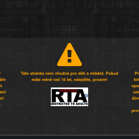
y
Táto stránka není vhodná pro děti a mládež. Pokud
Pr
áře
máte méně než 18 let, odejděte, prosím!
fo
t.
opa
šení
umí
ní
dův
.
pro