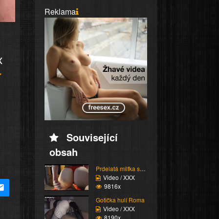
Reklama
x
Související
obsah
Prdelatá milfka si ose...
Video / XXX
9816x
Gotička hulí Roma
Video / XXX
8190x