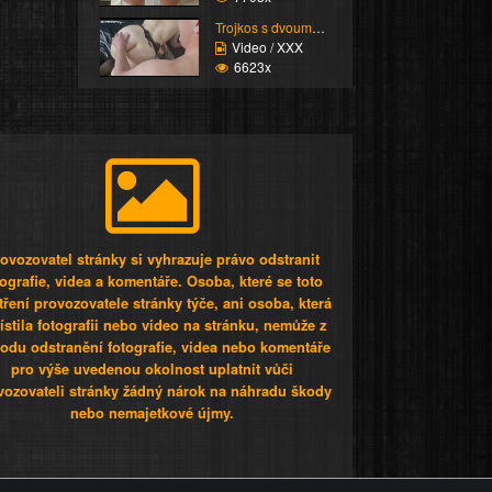
Trojkos s dvouma kurva...
Video / XXX
6623x
ovozovatel stránky si vyhrazuje právo odstranit
tografie, videa a komentáře. Osoba, které se toto
tření provozovatele stránky týče, ani osoba, která
stila fotografii nebo video na stránku, nemůže z
odu odstranění fotografie, videa nebo komentáře
pro výše uvedenou okolnost uplatnit vůči
vozovateli stránky žádný nárok na náhradu škody
nebo nemajetkové újmy.