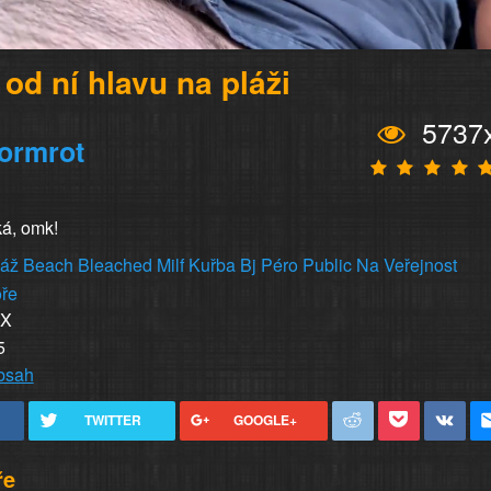
od ní hlavu na pláži
5737
ormrot
á, omk!
láž
Beach
Bleached
Milf
Kuřba
Bj
Péro
Public
Na
Veřejnost
ře
XX
5
obsah
TWITTER
GOOGLE+
ře