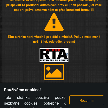
neneseme za ně odpovědnost. Jestliže považujete některý z
příspěvků za porušení autorských práv či jinak poškozující vaše
osobní práva oznamte nám to přes kontaktní formulář.
Táto stránka není vhodná pro děti a mládež. Pokud máte méně
než 18 let, odejděte, prosím!
Provozovatel stránky si vyhrazuje právo odstranit fotografie,
Používáme cookies!
videa a komentáře. Osoba, které se toto opatření provozovatele
stránky týče, ani osoba, která umístila fotografii nebo video na
Tato stránka používá pouze
stránku, nemůže z důvodu odstranění fotografie, videa nebo
nezbytné cookies, potřebné k
komentáře pro výše uvedenou okolnost uplatnit vůči