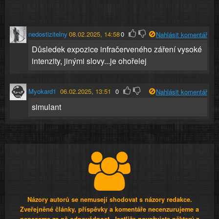
nedostizitelny
08.02.2025, 14:58
0
Nahlásit komentář
Důsledek expozice infračerveného záření vysoké
intenzity, jinými slovy...je ohořelej
Myokard1
06.02.2025, 13:51
0
Nahlásit komentář
simulant
Názory autorů se nemusejí shodovat s názory redakce.
Zveřejněné články, příspěvky a komentáře necenzurujeme a