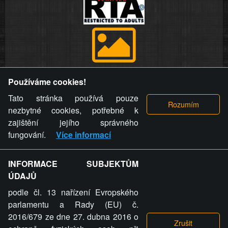
Provozovatel stránky si vyhrazuje právo odstranit fotografie,
Používáme cookies!
videa a komentáře. Osoba, které se toto opatření provozovatele
stránky týče, ani osoba, která umístila fotografii nebo video na
Tato stránka používá pouze
stránku, nemůže z důvodu odstranění fotografie, videa nebo
nezbytné cookies, potřebné k
komentáře pro výše uvedenou okolnost uplatnit vůči
zajištění jejího správného
provozovateli stránky žádný nárok na náhradu škody nebo
fungování.
Více informací
nemajetkové újmy.
INFORMACE SUBJEKTŮM
ZVRÁCENÝ.CZ - Svět není zvrácenej. To jen
ÚDAJŮ
ty lidi...
podle čl. 13 nařízení Evropského
parlamentu a Rady (EU) č.
2016/679 ze dne 27. dubna 2016 o