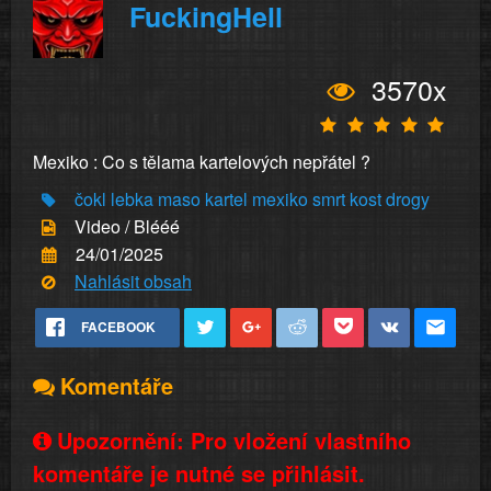
FuckingHell
3570x
Mexiko : Co s tělama kartelových nepřátel ?
čokl
lebka
maso
kartel
mexiko
smrt
kost
drogy
Video / Blééé
24/01/2025
Nahlásit obsah
FACEBOOK
Komentáře
Upozornění: Pro vložení vlastního
komentáře je nutné se přihlásit.