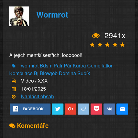
Wormrot
2941x
A jejich mentší sestřich, looooool!
wormrot
Bdsm
Pair
Pár
Kuřba
Compilation
Kompilace
Bj
Blowjob
Domina
Subík
Video / XXX
18/01/2025
Nahlásit obsah
FACEBOOK
Komentáře