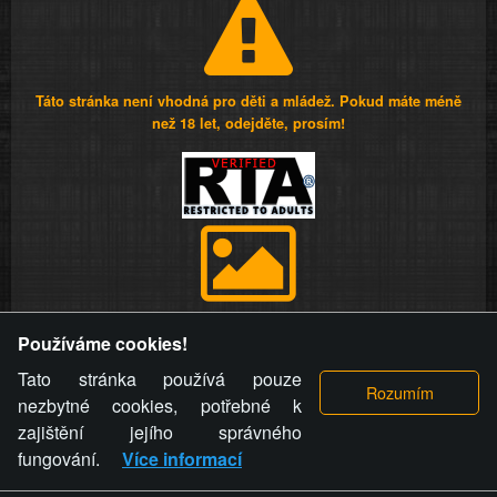
Táto stránka není vhodná pro děti a mládež. Pokud máte méně
než 18 let, odejděte, prosím!
Provozovatel stránky si vyhrazuje právo odstranit fotografie,
Používáme cookies!
videa a komentáře. Osoba, které se toto opatření provozovatele
stránky týče, ani osoba, která umístila fotografii nebo video na
Tato stránka používá pouze
stránku, nemůže z důvodu odstranění fotografie, videa nebo
nezbytné cookies, potřebné k
komentáře pro výše uvedenou okolnost uplatnit vůči
zajištění jejího správného
provozovateli stránky žádný nárok na náhradu škody nebo
fungování.
Více informací
nemajetkové újmy.