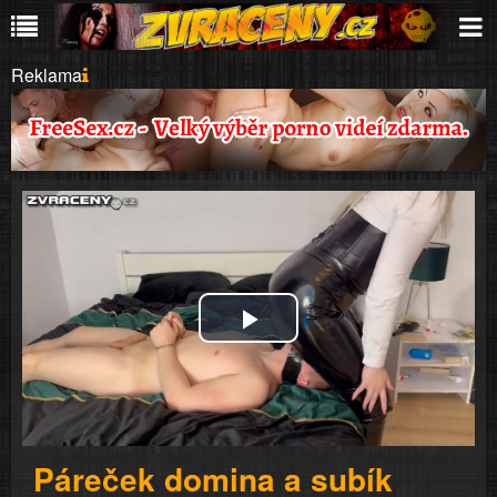
Reklama
Play
Video
Páreček domina a subík