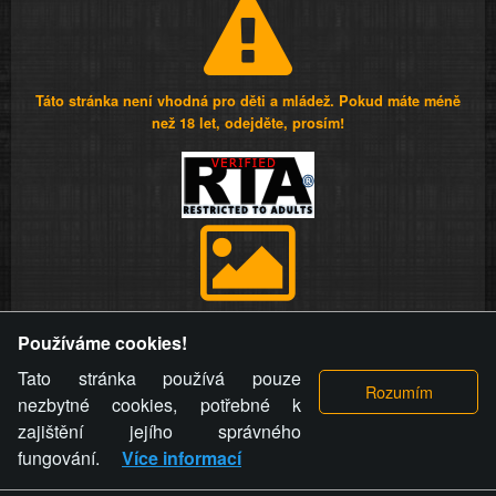
Táto stránka není vhodná pro děti a mládež. Pokud máte méně
než 18 let, odejděte, prosím!
Provozovatel stránky si vyhrazuje právo odstranit fotografie,
Používáme cookies!
videa a komentáře. Osoba, které se toto opatření provozovatele
stránky týče, ani osoba, která umístila fotografii nebo video na
Tato stránka používá pouze
stránku, nemůže z důvodu odstranění fotografie, videa nebo
nezbytné cookies, potřebné k
komentáře pro výše uvedenou okolnost uplatnit vůči
zajištění jejího správného
provozovateli stránky žádný nárok na náhradu škody nebo
fungování.
Více informací
nemajetkové újmy.