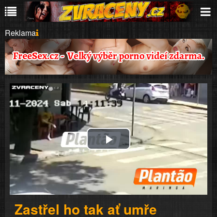
Reklama
Play
Video
Zastřel ho tak ať umře