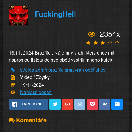
FuckingHell
2354x
16.11. 2024 Brazílie : Nájemný vrah, který chce mít
naprostou jistotu do své oběti vystřílí mnoho kulek.
střelba
zbraň
brazílie
smrt
vrah
oběť
ulice
Video / Zbytky
19/11/2024
Nahlásit obsah
FACEBOOK
Komentáře