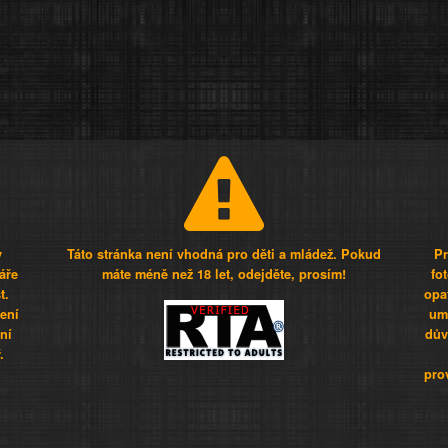
y
Táto stránka není vhodná pro děti a mládež. Pokud
Pr
áře
máte méně než 18 let, odejděte, prosím!
fo
t.
opa
šení
umí
ní
dův
.
pro