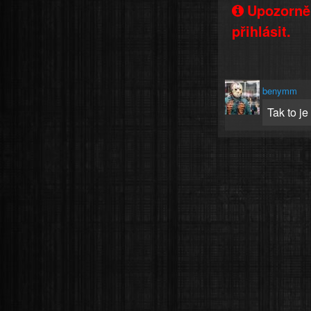
Upozorněn
přihlásit.
benymm
Tak to je