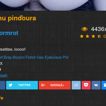
mu pinďoura
4436
ormrot
tsatštse, looool!
rt
Brap
Bizarní
Fetish
Gas
Ejakulace
Prd
XX
4
obsah
TWITTER
GOOGLE+
ře