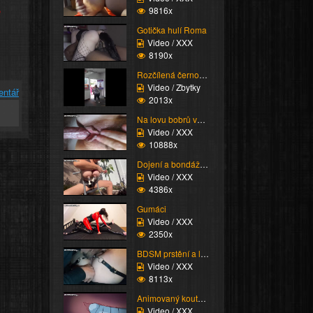
e
9816x
Gotička hulí Roma
Video / XXX
8190x
Rozčílená černoška
Video / Zbytky
entář
2013x
Na lovu bobrů vol.76
Video / XXX
10888x
Dojení a bondáž vemen
Video / XXX
4386x
Gumáci
Video / XXX
2350x
BDSM prstění a lízání ...
Video / XXX
8113x
Animovaný koutek vol.1...
Video / XXX