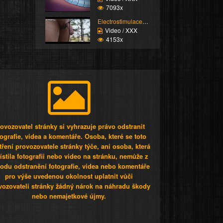
7093x
Electrostimulace pinďo...
Video / XXX
4153x
ovozovatel stránky si vyhrazuje právo odstranit
tografie, videa a komentáře. Osoba, které se toto
tření provozovatele stránky týče, ani osoba, která
stila fotografii nebo video na stránku, nemůže z
odu odstranění fotografie, videa nebo komentáře
pro výše uvedenou okolnost uplatnit vůči
vozovateli stránky žádný nárok na náhradu škody
nebo nemajetkové újmy.