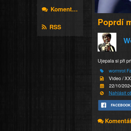
Komentáře
Poprdí 
RSS
W
Ujepala si při pr
wormrot
Fa
Video / X
22/10/202
Nahlásit 
FACEBOOK
Komentá