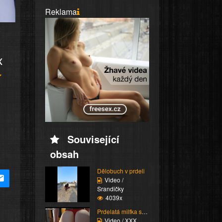
Reklama
x
Související
obsah
Dělobuch v prdeli
Video /
Srandičky
4039x
Prdelatá milfka si ose...
Video / XXX