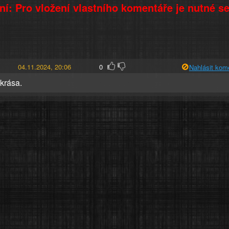
í: Pro vložení vlastního komentáře je nutné s
04.11.2024, 20:06
0
Nahlásit kom
 krása.