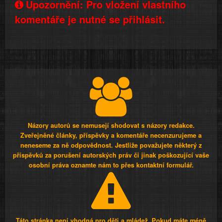
Upozornění: Pro vložení vlastního
komentáře je nutné se přihlásit.
Názory autorů se nemusejí shodovat s názory redakce.
Zveřejněné články, příspěvky a komentáře necenzurujeme a
neneseme za ně odpovědnost. Jestliže považujete některý z
příspěvků za porušení autorských práv či jinak poškozující vaše
osobní práva oznamte nám to přes kontaktní formulář.
Táto stránka není vhodná pro děti a mládež. Pokud máte méně