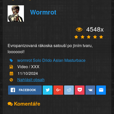
Wormrot
4548x
Evropanizovaná rákoska satouší po jiním tvaru,
looooool!
wormrot
Solo
Dildo
Asian
Masturbace
Video / XXX
11/10/2024
Nahlásit obsah
FACEBOOK
Komentáře