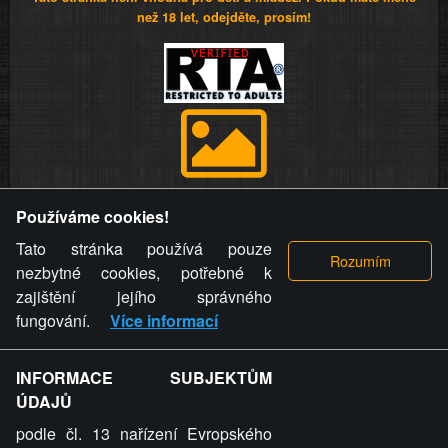
než 18 let, odejděte, prosím!
Provozovatel stránky si vyhrazuje právo odstranit fotografie,
Používáme cookies!
videa a komentáře. Osoba, které se toto opatření provozovatele
stránky týče, ani osoba, která umístila fotografii nebo video na
Tato stránka používá pouze
stránku, nemůže z důvodu odstranění fotografie, videa nebo
nezbytné cookies, potřebné k
komentáře pro výše uvedenou okolnost uplatnit vůči
zajištění jejího správného
provozovateli stránky žádný nárok na náhradu škody nebo
fungování.
Více informací
nemajetkové újmy.
INFORMACE SUBJEKTŮM
ZVRÁCENÝ.CZ - Svět není zvrácenej. To jen
ÚDAJŮ
ty lidi...
podle čl. 13 nařízení Evropského