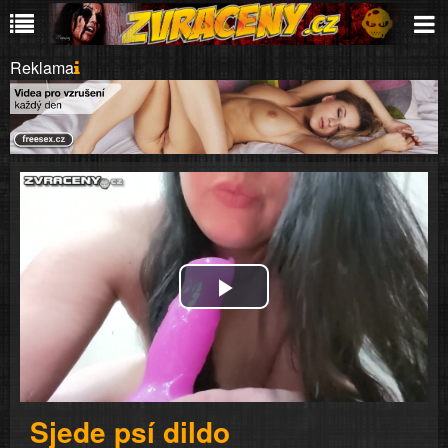
Reklama
Play
Video
Sjede psí dildo