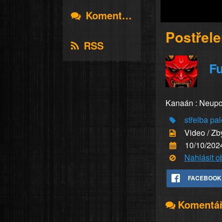
Komentáře
Postřele
RSS
Fu
Kanaán : Neuposl
střelba
pal
Video / Zb
10/10/202
Nahlásit 
FACEBOOK
Komentá