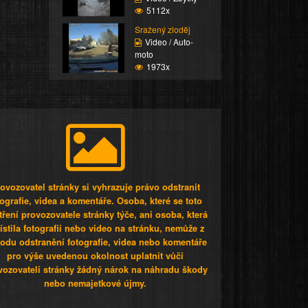
5112x
Sražený zloděj
Video / Auto-
moto
1973x
ovozovatel stránky si vyhrazuje právo odstranit
tografie, videa a komentáře. Osoba, které se toto
tření provozovatele stránky týče, ani osoba, která
stila fotografii nebo video na stránku, nemůže z
odu odstranění fotografie, videa nebo komentáře
pro výše uvedenou okolnost uplatnit vůči
vozovateli stránky žádný nárok na náhradu škody
nebo nemajetkové újmy.