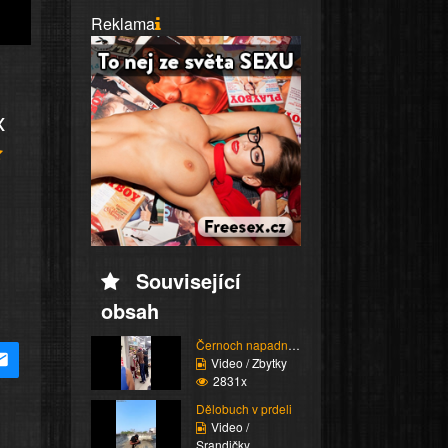
Reklama
x
Související
obsah
Černoch napadne stařen...
Video / Zbytky
2831x
Dělobuch v prdeli
Video /
Srandičky