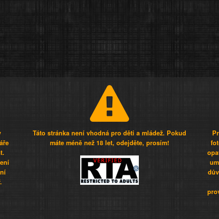
y
Táto stránka není vhodná pro děti a mládež. Pokud
Pr
áře
máte méně než 18 let, odejděte, prosím!
fo
t.
opa
šení
umí
ní
dův
.
pro