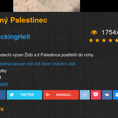
ný Palestinec
1754
ckingHell
echl výzev Židů a ti Palestince postřelili do nohy.
estina
kanaán
židi
žid
zbraň
zranění
útok
ytky
4
obsah
TWITTER
GOOGLE+
ře