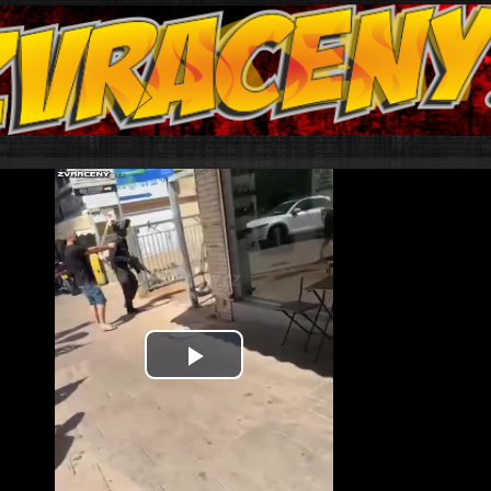
Play
Video