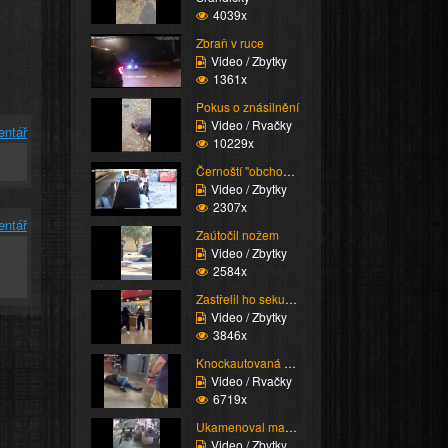
e
4039x
Zbraň v ruce
Video / Zbytky
1361x
Pokus o znásilnění
Video / Rvačky
entář
10229x
Černoští "obchodníci"
Video / Zbytky
2307x
entář
Zaútočil nožem
Video / Zbytky
2584x
Zastřelil ho sekuriťák
Video / Zbytky
3846x
Knockautovaná čúza
Video / Rvačky
6719x
Ukamenoval manželku
Video / Zbytky