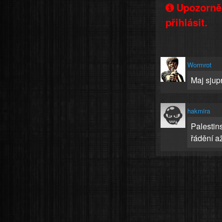
Upozorněn
přihlásit.
Wormrot
Maj sjup
hakmira
Palestins
řádění až