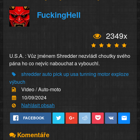
FuckingHell
2349x
U.S.A. : Vůz jménem Shredder nezvládl choutky svého
pána ho co nejvíc nabouchat a vybouchl.
shredder
auto
pick up
usa
tunning
motor
exploze
výbuch
Video / Auto-moto
10/09/2024
Nahlásit obsah
FACEBOOK
Komentáře