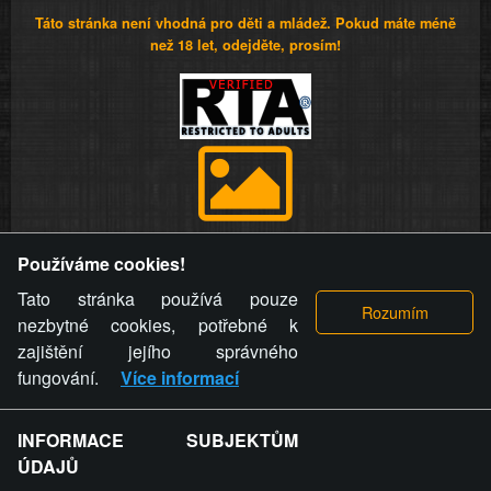
Táto stránka není vhodná pro děti a mládež. Pokud máte méně
než 18 let, odejděte, prosím!
Provozovatel stránky si vyhrazuje právo odstranit fotografie,
Používáme cookies!
videa a komentáře. Osoba, které se toto opatření provozovatele
stránky týče, ani osoba, která umístila fotografii nebo video na
Tato stránka používá pouze
stránku, nemůže z důvodu odstranění fotografie, videa nebo
nezbytné cookies, potřebné k
komentáře pro výše uvedenou okolnost uplatnit vůči
zajištění jejího správného
provozovateli stránky žádný nárok na náhradu škody nebo
fungování.
Více informací
nemajetkové újmy.
INFORMACE SUBJEKTŮM
ZVRÁCENÝ.CZ - Svět není zvrácenej. To jen
ÚDAJŮ
ty lidi...