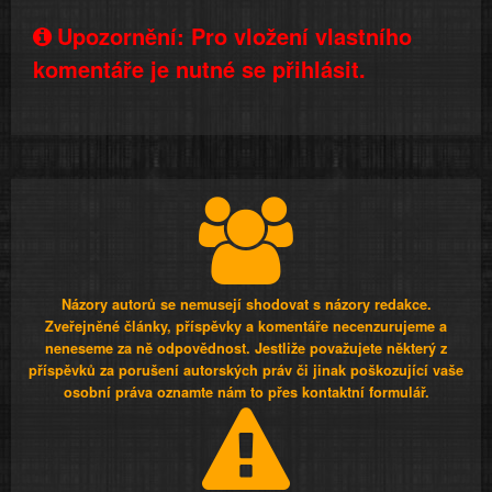
Upozornění: Pro vložení vlastního
komentáře je nutné se přihlásit.
Názory autorů se nemusejí shodovat s názory redakce.
Zveřejněné články, příspěvky a komentáře necenzurujeme a
neneseme za ně odpovědnost. Jestliže považujete některý z
příspěvků za porušení autorských práv či jinak poškozující vaše
osobní práva oznamte nám to přes kontaktní formulář.