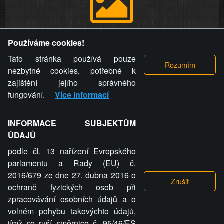
Provozovatel stránky si vyhrazuje právo odstranit fotografie,
Používáme cookies!
videa a komentáře. Osoba, které se toto opatření provozovatele
stránky týče, ani osoba, která umístila fotografii nebo video na
Tato stránka používá pouze
stránku, nemůže z důvodu odstranění fotografie, videa nebo
nezbytné cookies, potřebné k
komentáře pro výše uvedenou okolnost uplatnit vůči
zajištění jejího správného
provozovateli stránky žádný nárok na náhradu škody nebo
fungování.
Více informací
nemajetkové újmy.
INFORMACE SUBJEKTŮM
ZVRÁCENÝ.CZ - Svět není zvrácenej. To jen
ÚDAJŮ
ty lidi...
podle čl. 13 nařízení Evropského
parlamentu a Rady (EU) č.
2016/679 ze dne 27. dubna 2016 o
ochraně fyzických osob při
zpracovávání osobních údajů a o
ZVRÁCENÝ.CZ
volném pohybu takovýchto údajů,
jímž se ruší směrnice č. 95/46/ES
PRAVIDLA A PODMÍNKY
GDPR
COOKIES