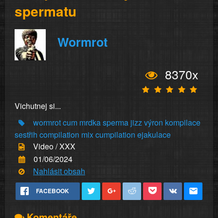
spermatu
Wormrot
8370x
Vichutnej si...
wormrot
cum
mrdka
sperma
jizz
výron
kompilace
sestřih
compilation
mix
cumpilation
ejakulace
Video / XXX
01/06/2024
Nahlásit obsah
FACEBOOK
Komentáře