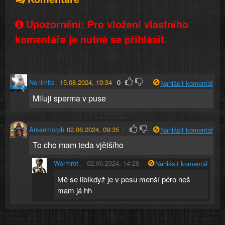
Upozornění: Pro vložení vlastního
komentáře je nutné se přihlásit.
No limits
15.08.2024, 19:34
0
Nahlásit komentář
Miluji sperma v puse
Arsenmorph
02.06.2024, 09:35
1
Nahlásit komentář
To cho mam teda vjětšího
Wormrot
02.06.2024, 14:28
Nahlásit komentář
Mě se líbíkdyž je v pesu menší péro neš
mam já hh