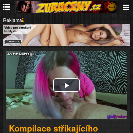
Reklama
Play
Video
Kompilace stříkajícího