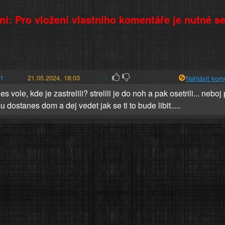
í: Pro vložení vlastního komentáře je nutné s
o1
21.05.2024, 18:03
1
Nahlásit kom
es vole, kde je zastrelili? strelili je do noh a pak osetrili... neboj
u dostanes dom a dej vedet jak se ti to bude libit.....