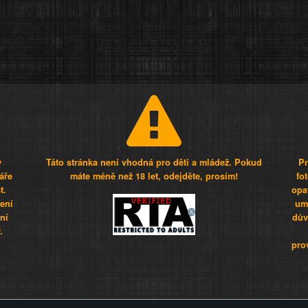
y
Táto stránka není vhodná pro děti a mládež. Pokud
Pr
áře
máte méně než 18 let, odejděte, prosím!
fo
t.
opa
šení
umí
ní
dův
.
pro