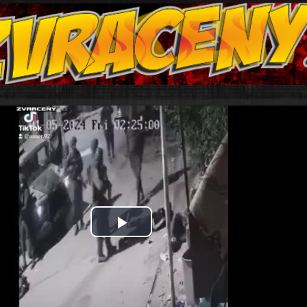
Play
Video