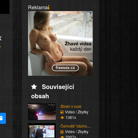
Reklama
x
Související
obsah
Zbraň v ruce
Video / Zbytky
1361x
Černoští "obchodníci"
Video / Zbytky
2307x