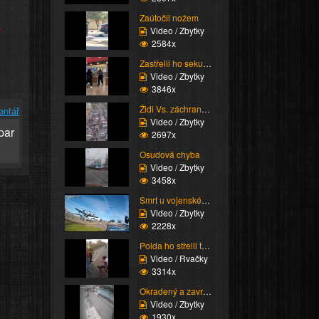
Zaútočil nožem
e
Video / Zbytky
2584x
Zastřelil ho sekuriťák
Video / Zbytky
3846x
Židi Vs. záchranáři (K...
entář
Video / Zbytky
 par
2697x
Osudová chyba
Video / Zbytky
3458x
Smrt u vojenského zaří...
Video / Zbytky
2228x
Polda ho střelil tak h...
Video / Rvačky
3314x
Okradený a zavražděný
Video / Zbytky
1930x