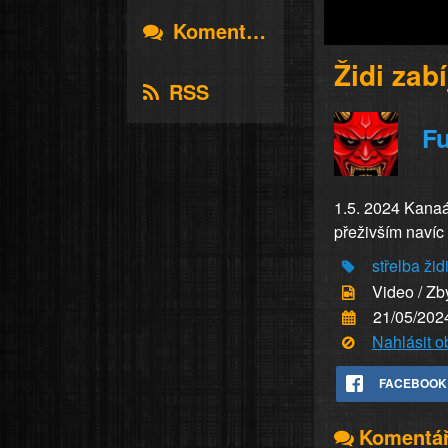
Komentáře
Židi zabí
RSS
Fu
1.5. 2024 Kanaán
přeživším navíc
střelba
žid
Video / Zb
21/05/202
Nahlásit 
FACEBOOK
Komentá