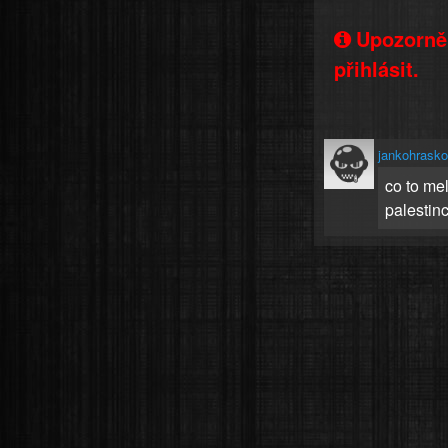
Upozorněn
přihlásit.
jankohrask
co to mel
palestinc