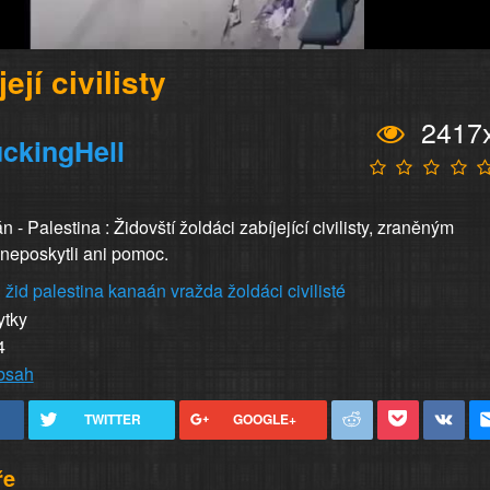
její civilisty
2417
ckingHell
 - Palestina : Židovští žoldáci zabíjející civilisty, zraněným
 neposkytli ani pomoc.
i
žid
palestina
kanaán
vražda
žoldáci
civilisté
ytky
4
obsah
TWITTER
GOOGLE+
ře