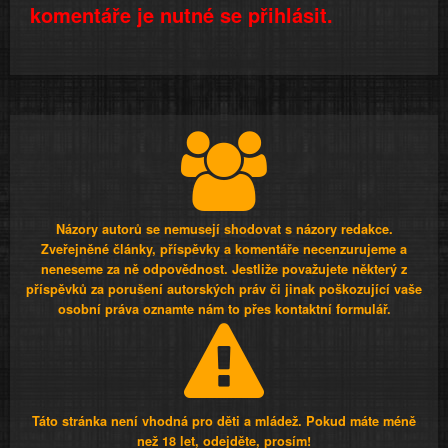
komentáře je nutné se přihlásit.
Názory autorů se nemusejí shodovat s názory redakce.
Zveřejněné články, příspěvky a komentáře necenzurujeme a
neneseme za ně odpovědnost. Jestliže považujete některý z
příspěvků za porušení autorských práv či jinak poškozující vaše
osobní práva oznamte nám to přes kontaktní formulář.
Táto stránka není vhodná pro děti a mládež. Pokud máte méně
než 18 let, odejděte, prosím!