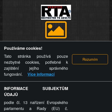
Provozovatel stránky si vyhrazuje právo odstranit fotografie,
Používáme cookies!
videa a komentáře. Osoba, které se toto opatření provozovatele
stránky týče, ani osoba, která umístila fotografii nebo video na
Tato stránka používá pouze
stránku, nemůže z důvodu odstranění fotografie, videa nebo
nezbytné cookies, potřebné k
komentáře pro výše uvedenou okolnost uplatnit vůči
zajištění jejího správného
provozovateli stránky žádný nárok na náhradu škody nebo
fungování.
Více informací
nemajetkové újmy.
INFORMACE SUBJEKTŮM
ZVRÁCENÝ.CZ - Svět není zvrácenej. To jen
ÚDAJŮ
ty lidi...
podle čl. 13 nařízení Evropského
parlamentu a Rady (EU) č.