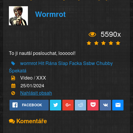
Wormrot
5590x
To ji nautší poslouchat, loooool!
wormrot
Hit
Rána
Slap
Facka
Ssbw
Chubby
Špekatá
Video / XXX
25/01/2024
Nahlásit obsah
FACEBOOK
Komentáře