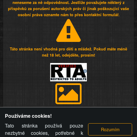
neneseme za ně odpovědnost. Jestliže považujete některý z
příspěvků za porušení autorských práv či jinak poškozující vaše
osobní práva oznamte nám to přes kontaktní formulář.
Táto stránka není vhodná pro děti a mládež. Pokud máte méně
než 18 let, odejděte, prosím!
Provozovatel stránky si vyhrazuje právo odstranit fotografie,
Používáme cookies!
videa a komentáře. Osoba, které se toto opatření provozovatele
stránky týče, ani osoba, která umístila fotografii nebo video na
Tato stránka používá pouze
stránku, nemůže z důvodu odstranění fotografie, videa nebo
nezbytné cookies, potřebné k
komentáře pro výše uvedenou okolnost uplatnit vůči