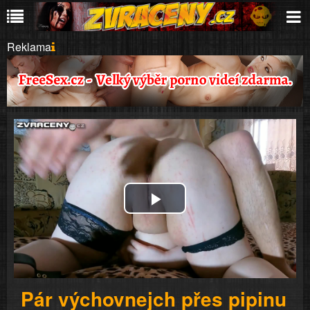
Reklama
Play
Video
Pár výchovnejch přes pipinu