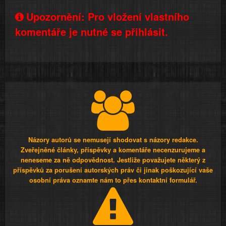
Upozornění: Pro vložení vlastního
komentáře je nutné se přihlásit.
Názory autorů se nemusejí shodovat s názory redakce.
Zveřejněné články, příspěvky a komentáře necenzurujeme a
neneseme za ně odpovědnost. Jestliže považujete některý z
příspěvků za porušení autorských práv či jinak poškozující vaše
osobní práva oznamte nám to přes kontaktní formulář.