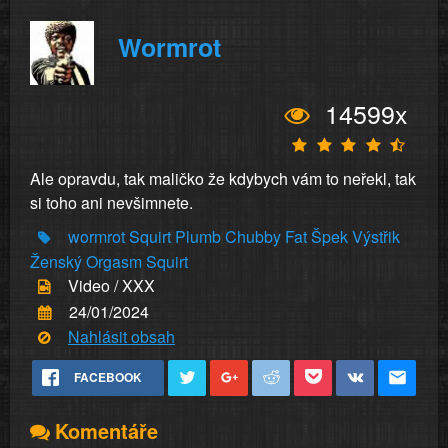
Wormrot
14599x
Ale opravdu, tak maličko že kdybych vám to neřekl, tak
si toho ani nevšimnete.
wormrot
Squirt
Plumb
Chubby
Fat
Špek
Výstřik
Ženský
Orgasm
Squirt
Video / XXX
24/01/2024
Nahlásit obsah
FACEBOOK
Komentáře