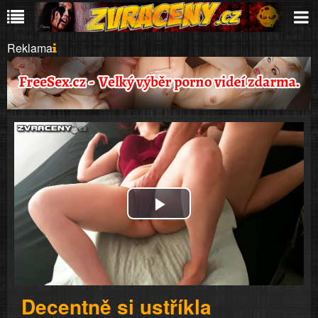
Reklama
Play
Video
Decentně si ustříkla