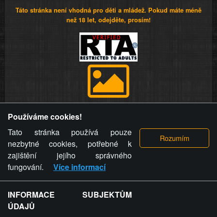
Táto stránka není vhodná pro děti a mládež. Pokud máte méně
než 18 let, odejděte, prosím!
Provozovatel stránky si vyhrazuje právo odstranit fotografie,
Používáme cookies!
videa a komentáře. Osoba, které se toto opatření provozovatele
stránky týče, ani osoba, která umístila fotografii nebo video na
Tato stránka používá pouze
stránku, nemůže z důvodu odstranění fotografie, videa nebo
nezbytné cookies, potřebné k
komentáře pro výše uvedenou okolnost uplatnit vůči
zajištění jejího správného
provozovateli stránky žádný nárok na náhradu škody nebo
fungování.
Více informací
nemajetkové újmy.
INFORMACE SUBJEKTŮM
ZVRÁCENÝ.CZ - Svět není zvrácenej. To jen
ÚDAJŮ
ty lidi...