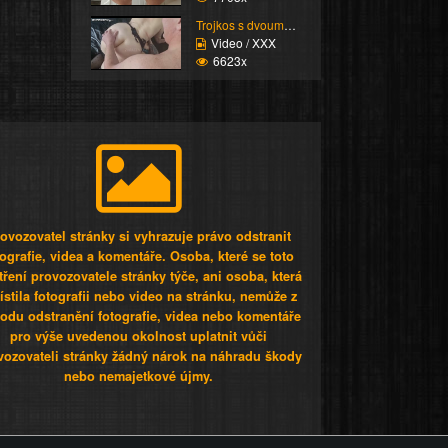
Trojkos s dvouma kurva...
Video / XXX
6623x
ovozovatel stránky si vyhrazuje právo odstranit
tografie, videa a komentáře. Osoba, které se toto
tření provozovatele stránky týče, ani osoba, která
stila fotografii nebo video na stránku, nemůže z
odu odstranění fotografie, videa nebo komentáře
pro výše uvedenou okolnost uplatnit vůči
vozovateli stránky žádný nárok na náhradu škody
nebo nemajetkové újmy.