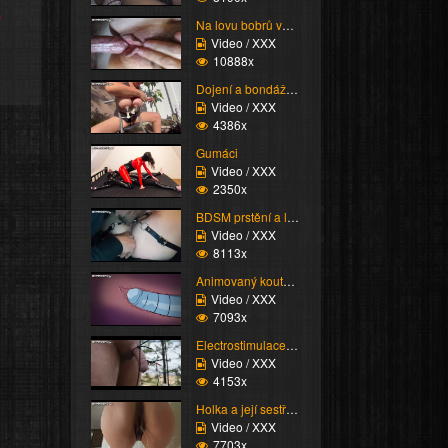
e
Na lovu bobrů vol.76
Video / XXX
10888x
Dojení a bondáž vemen
Video / XXX
4386x
Gumáci
Video / XXX
2350x
BDSM prstění a lízání ...
Video / XXX
8113x
Animovaný koutek vol.1...
Video / XXX
7093x
Electrostimulace pinďo...
Video / XXX
4153x
Holka a její sestřih c...
Video / XXX
7703x