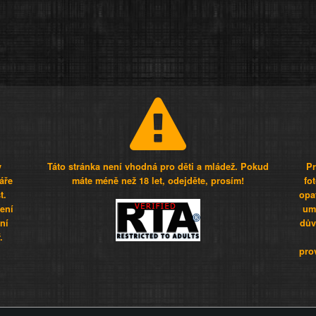
y
Táto stránka není vhodná pro děti a mládež. Pokud
Pr
áře
máte méně než 18 let, odejděte, prosím!
fo
t.
opa
šení
umí
ní
dův
.
pro