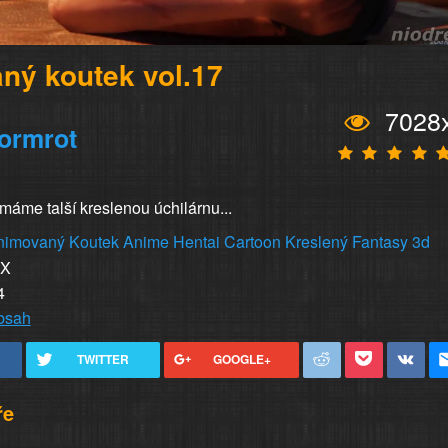
ný koutek vol.17
7028
ormrot
u máme talší kreslenou úchilárnu...
nimovaný
Koutek
Anime
Hentai
Cartoon
Kreslený
Fantasy
3d
XX
4
obsah
TWITTER
GOOGLE+
ře