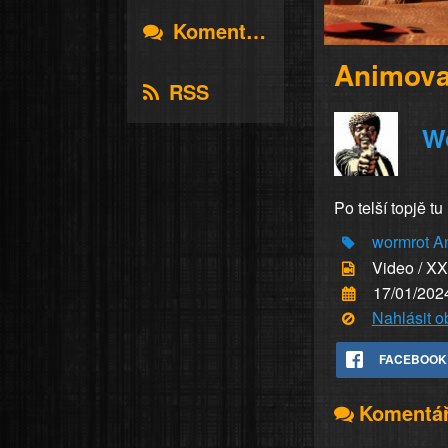
Komentáře
Animova
RSS
W
Po telší topjě t
wormrot
A
Video / X
17/01/202
Nahlásit 
FACEBOOK
Komentá