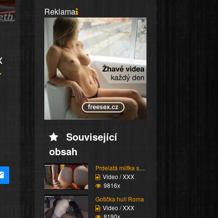
Reklama
x
Související
obsah
Prdelatá milfka si ose...
Video / XXX
9816x
Gotička hulí Roma
Video / XXX
8190x