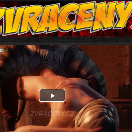
Play
Video