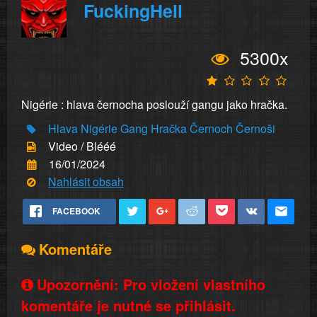
FuckingHell
5300x
Nigérie : hlava černocha poslouží gangu jako hračka.
Hlava
Nigérie
Gang
Hračka
Černoch
Černoši
Video / Blééé
16/01/2024
Nahlásit obsah
FACEBOOK
Komentáře
Upozornění: Pro vložení vlastního
komentáře je nutné se přihlásit.