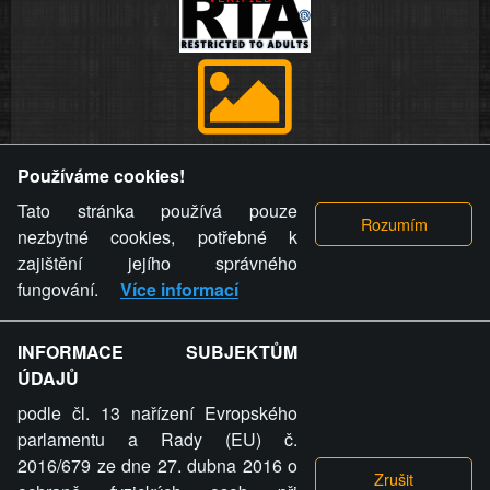
Provozovatel stránky si vyhrazuje právo odstranit fotografie,
Používáme cookies!
videa a komentáře. Osoba, které se toto opatření provozovatele
stránky týče, ani osoba, která umístila fotografii nebo video na
Tato stránka používá pouze
stránku, nemůže z důvodu odstranění fotografie, videa nebo
nezbytné cookies, potřebné k
komentáře pro výše uvedenou okolnost uplatnit vůči
zajištění jejího správného
provozovateli stránky žádný nárok na náhradu škody nebo
fungování.
Více informací
nemajetkové újmy.
INFORMACE SUBJEKTŮM
ZVRÁCENÝ.CZ - Svět není zvrácenej. To jen
ÚDAJŮ
ty lidi...
podle čl. 13 nařízení Evropského
parlamentu a Rady (EU) č.
2016/679 ze dne 27. dubna 2016 o