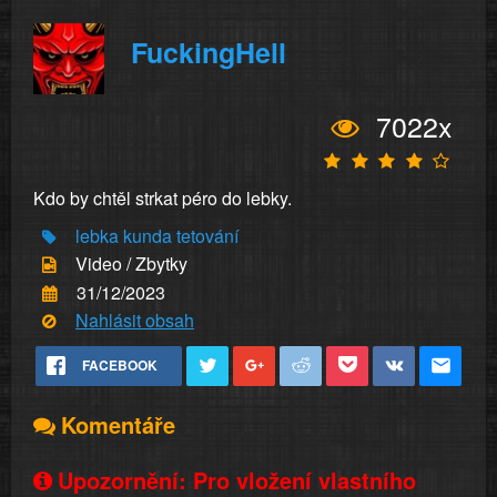
FuckingHell
7022x
Kdo by chtěl strkat péro do lebky.
lebka
kunda
tetování
Video / Zbytky
31/12/2023
Nahlásit obsah
FACEBOOK
Komentáře
Upozornění: Pro vložení vlastního