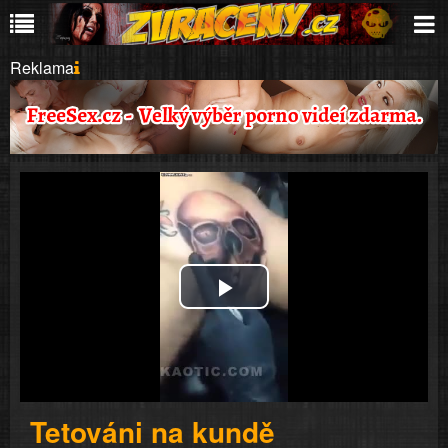
Reklama
Play
Video
Tetováni na kundě