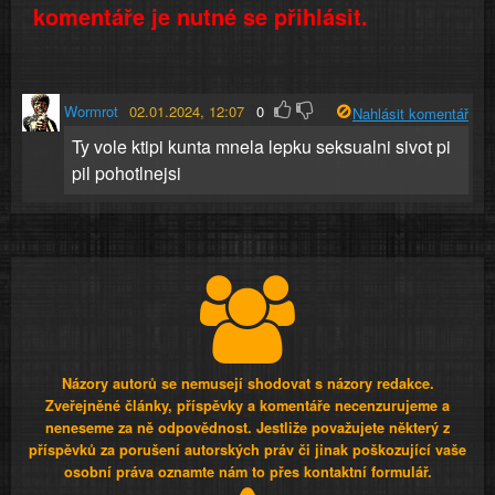
komentáře je nutné se přihlásit.
Wormrot
02.01.2024, 12:07
0
Nahlásit komentář
Ty vole ktipi kunta mnela lepku seksualni sivot pi
pil pohotlnejsi
Názory autorů se nemusejí shodovat s názory redakce.
Zveřejněné články, příspěvky a komentáře necenzurujeme a
neneseme za ně odpovědnost. Jestliže považujete některý z
příspěvků za porušení autorských práv či jinak poškozující vaše
osobní práva oznamte nám to přes kontaktní formulář.