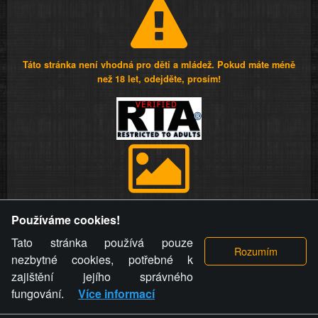
Táto stránka není vhodná pro děti a mládež. Pokud máte méně
než 18 let, odejděte, prosím!
Provozovatel stránky si vyhrazuje právo odstranit fotografie,
Používáme cookies!
videa a komentáře. Osoba, které se toto opatření provozovatele
stránky týče, ani osoba, která umístila fotografii nebo video na
Tato stránka používá pouze
stránku, nemůže z důvodu odstranění fotografie, videa nebo
nezbytné cookies, potřebné k
komentáře pro výše uvedenou okolnost uplatnit vůči
zajištění jejího správného
provozovateli stránky žádný nárok na náhradu škody nebo
fungování.
Více informací
nemajetkové újmy.