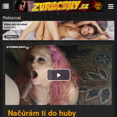
Reklama
Play
Video
Načůrám ti do huby