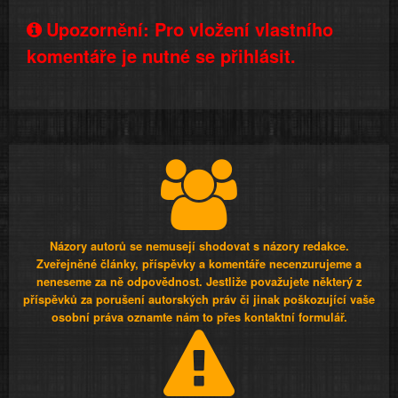
Upozornění: Pro vložení vlastního
komentáře je nutné se přihlásit.
Názory autorů se nemusejí shodovat s názory redakce.
Zveřejněné články, příspěvky a komentáře necenzurujeme a
neneseme za ně odpovědnost. Jestliže považujete některý z
příspěvků za porušení autorských práv či jinak poškozující vaše
osobní práva oznamte nám to přes kontaktní formulář.