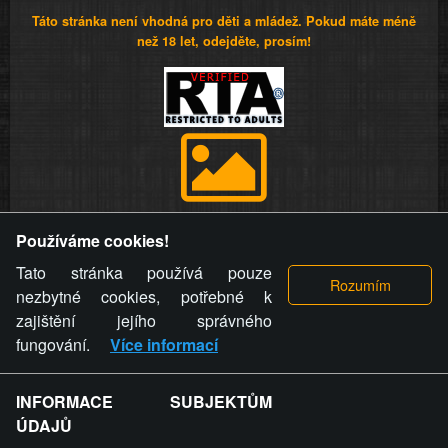
Táto stránka není vhodná pro děti a mládež. Pokud máte méně
než 18 let, odejděte, prosím!
Provozovatel stránky si vyhrazuje právo odstranit fotografie,
Používáme cookies!
videa a komentáře. Osoba, které se toto opatření provozovatele
stránky týče, ani osoba, která umístila fotografii nebo video na
Tato stránka používá pouze
stránku, nemůže z důvodu odstranění fotografie, videa nebo
nezbytné cookies, potřebné k
komentáře pro výše uvedenou okolnost uplatnit vůči
zajištění jejího správného
provozovateli stránky žádný nárok na náhradu škody nebo
fungování.
Více informací
nemajetkové újmy.
INFORMACE SUBJEKTŮM
ZVRÁCENÝ.CZ - Svět není zvrácenej. To jen
ÚDAJŮ
ty lidi...