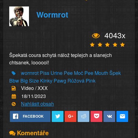
Wormrot
4043x
Špekatá coura schytá nálož teplejch a slanejch
chtsanek, loooool!
wormrot
Piss
Urine
Pee
Moč
Pee
Mouth
Špek
Bbw
Big
Size
Kinky
Pawg
Růžová
Pink
Video / XXX
18/11/2023
Nahlásit obsah
FACEBOOK
Komentáře