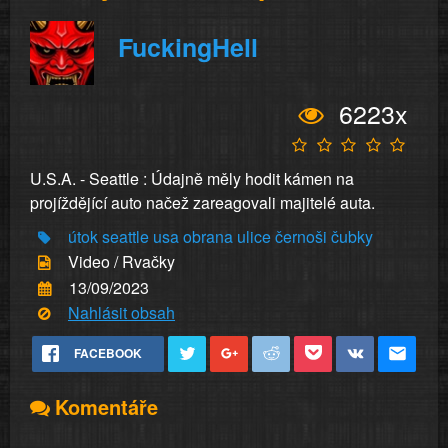
FuckingHell
6223x
U.S.A. - Seattle : Údajně měly hodit kámen na
projíždějící auto načež zareagovali majitelé auta.
útok
seattle
usa
obrana
ulice
černoši
čubky
Video / Rvačky
13/09/2023
Nahlásit obsah
FACEBOOK
Komentáře