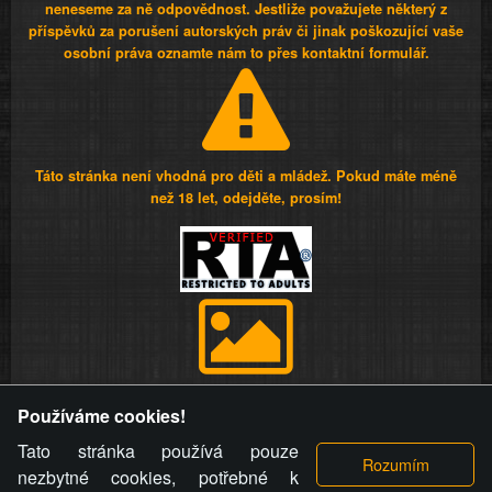
neneseme za ně odpovědnost. Jestliže považujete některý z
příspěvků za porušení autorských práv či jinak poškozující vaše
osobní práva oznamte nám to přes kontaktní formulář.
Táto stránka není vhodná pro děti a mládež. Pokud máte méně
než 18 let, odejděte, prosím!
Provozovatel stránky si vyhrazuje právo odstranit fotografie,
Používáme cookies!
videa a komentáře. Osoba, které se toto opatření provozovatele
stránky týče, ani osoba, která umístila fotografii nebo video na
Tato stránka používá pouze
stránku, nemůže z důvodu odstranění fotografie, videa nebo
nezbytné cookies, potřebné k
komentáře pro výše uvedenou okolnost uplatnit vůči