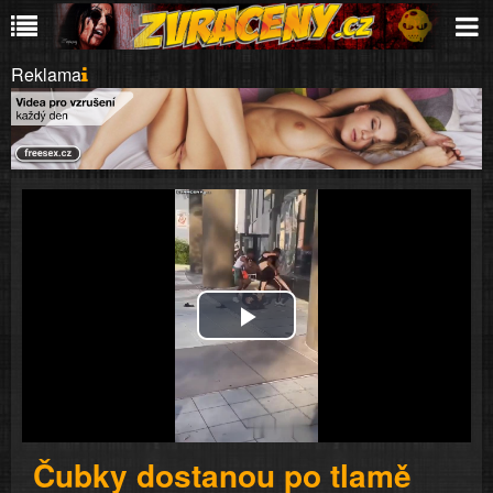
Reklama
Play
Video
Čubky dostanou po tlamě