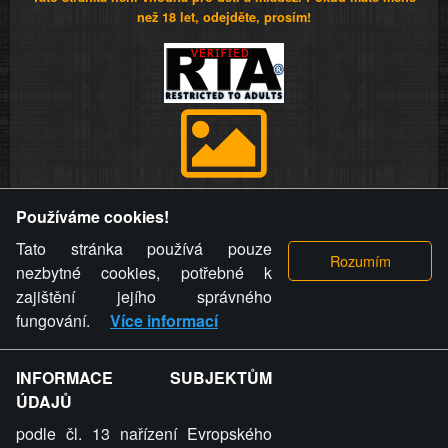
než 18 let, odejděte, prosím!
Provozovatel stránky si vyhrazuje právo odstranit fotografie,
Používáme cookies!
videa a komentáře. Osoba, které se toto opatření provozovatele
stránky týče, ani osoba, která umístila fotografii nebo video na
Tato stránka používá pouze
stránku, nemůže z důvodu odstranění fotografie, videa nebo
nezbytné cookies, potřebné k
komentáře pro výše uvedenou okolnost uplatnit vůči
zajištění jejího správného
provozovateli stránky žádný nárok na náhradu škody nebo
fungování.
Více informací
nemajetkové újmy.
INFORMACE SUBJEKTŮM
ZVRÁCENÝ.CZ - Svět není zvrácenej. To jen
ÚDAJŮ
ty lidi...
podle čl. 13 nařízení Evropského