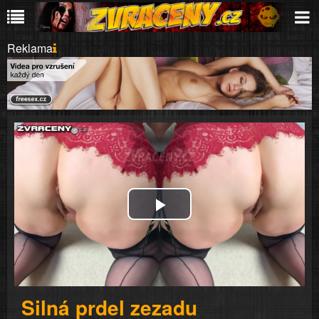
Reklama
Play
Video
Silná prdel zezadu