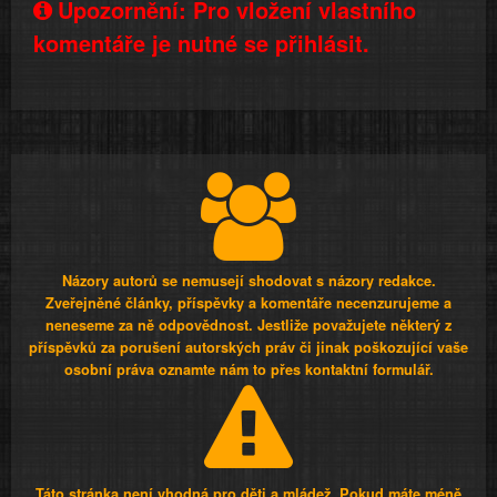
Upozornění: Pro vložení vlastního
komentáře je nutné se přihlásit.
Názory autorů se nemusejí shodovat s názory redakce.
Zveřejněné články, příspěvky a komentáře necenzurujeme a
neneseme za ně odpovědnost. Jestliže považujete některý z
příspěvků za porušení autorských práv či jinak poškozující vaše
osobní práva oznamte nám to přes kontaktní formulář.
Táto stránka není vhodná pro děti a mládež. Pokud máte méně