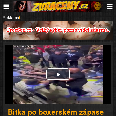
Reklama
Play
Video
Bitka po boxerském zápase