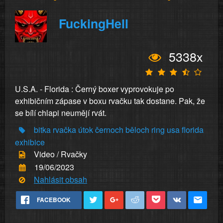
FuckingHell
5338x
U.S.A. - Florida : Černý boxer vyprovokuje po
exhibičním zápase v boxu rvačku tak dostane. Pak, že
se bílí chlapi neumějí rvát.
bitka
rvačka
útok
černoch
běloch
ring
usa
florida
exhibice
Video / Rvačky
19/06/2023
Nahlásit obsah
FACEBOOK