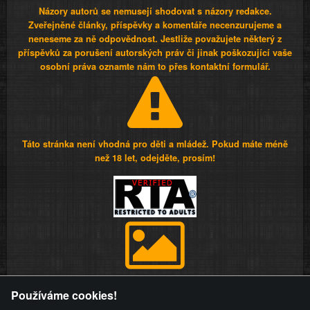
Názory autorů se nemusejí shodovat s názory redakce.
Zveřejněné články, příspěvky a komentáře necenzurujeme a
neneseme za ně odpovědnost. Jestliže považujete některý z
příspěvků za porušení autorských práv či jinak poškozující vaše
osobní práva oznamte nám to přes kontaktní formulář.
Táto stránka není vhodná pro děti a mládež. Pokud máte méně
než 18 let, odejděte, prosím!
Provozovatel stránky si vyhrazuje právo odstranit fotografie,
Používáme cookies!
videa a komentáře. Osoba, které se toto opatření provozovatele