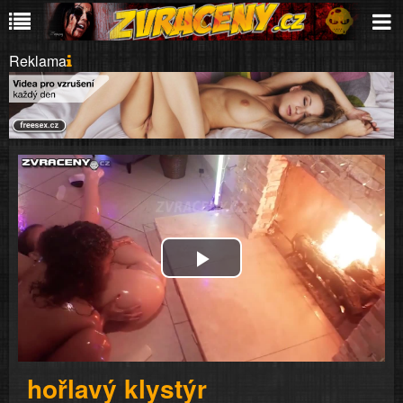
Reklama
Play
Video
hořlavý klystýr