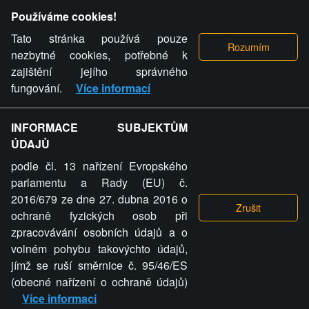
Provozovatel stránky si vyhrazuje právo odstranit fotografie,
Používáme cookies!
videa a komentáře. Osoba, které se toto opatření provozovatele
stránky týče, ani osoba, která umístila fotografii nebo video na
Tato stránka používá pouze
stránku, nemůže z důvodu odstranění fotografie, videa nebo
nezbytné cookies, potřebné k
komentáře pro výše uvedenou okolnost uplatnit vůči
zajištění jejího správného
provozovateli stránky žádný nárok na náhradu škody nebo
fungování.
Více informací
nemajetkové újmy.
INFORMACE SUBJEKTŮM
ZVRÁCENÝ.CZ - Svět není zvrácenej. To jen
ÚDAJŮ
ty lidi...
podle čl. 13 nařízení Evropského
parlamentu a Rady (EU) č.
2016/679 ze dne 27. dubna 2016 o
ochraně fyzických osob při
zpracovávání osobních údajů a o
ZVRÁCENÝ.CZ
volném pohybu takovýchto údajů,
jímž se ruší směrnice č. 95/46/ES
PRAVIDLA A PODMÍNKY
GDPR
COOKIES
(obecné nařízení o ochraně údajů)
Více informací