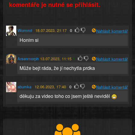
komentáře je nutné se přihlásit.
Wormrot
18.07.2023, 21:17
0
Nahlásit komentář
Honim si
Arsenmorph
13.07.2023, 11:15
1
Nahlásit komentář
Může bejt ráda, že jí nechytla prdka
abumka
12.06.2023, 17:40
0
Nahlásit komentář
děkuju za video toho co jsem ještě neviděl