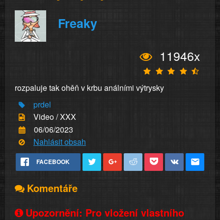
Freaky
11946x
rozpaluje tak ohěň v krbu análními výtrysky
prdel
Video / XXX
06/06/2023
Nahlásit obsah
FACEBOOK
Komentáře
Upozornění: Pro vložení vlastního