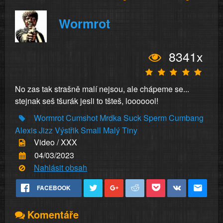
Wormrot
8341x
No zas tak strašně malí nejsou, ale chápeme se...
stejnak seš tšurák jesli to tšteš, looooool!
Wormrot
Cumshot
Mrdka
Suck
Sperm
Cumbang
Alexis
Jizz
Výstřik
Small
Malý
Tiny
Video / XXX
04/03/2023
Nahlásit obsah
FACEBOOK
Komentáře