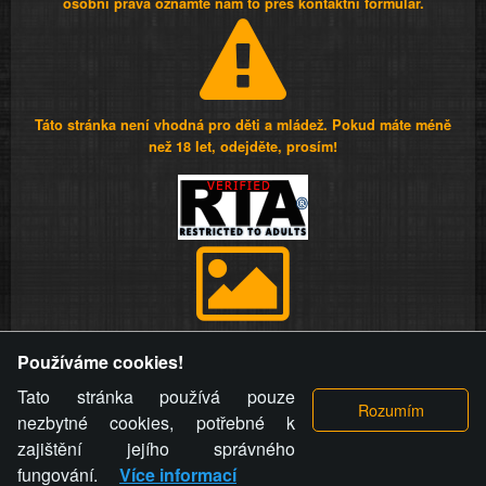
osobní práva oznamte nám to přes kontaktní formulář.
Táto stránka není vhodná pro děti a mládež. Pokud máte méně
než 18 let, odejděte, prosím!
Provozovatel stránky si vyhrazuje právo odstranit fotografie,
Používáme cookies!
videa a komentáře. Osoba, které se toto opatření provozovatele
stránky týče, ani osoba, která umístila fotografii nebo video na
Tato stránka používá pouze
stránku, nemůže z důvodu odstranění fotografie, videa nebo
nezbytné cookies, potřebné k
komentáře pro výše uvedenou okolnost uplatnit vůči
zajištění jejího správného
provozovateli stránky žádný nárok na náhradu škody nebo
fungování.
Více informací
nemajetkové újmy.