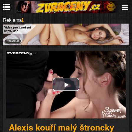
Reklama
Play
Video
Alexis kouří malý štroncky