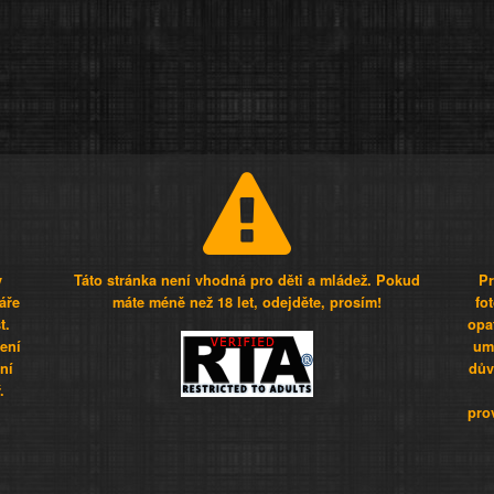
y
Táto stránka není vhodná pro děti a mládež. Pokud
Pr
áře
máte méně než 18 let, odejděte, prosím!
fo
t.
opa
šení
umí
ní
dův
.
pro