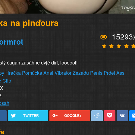
ka na pinďoura
15293
ormrot
ostý čagan zasáhne dvjě díri, loooool!
oy
Hračka
Pomůcka
Anal
Vibrator
Zezadu
Penis
Prdel
Ass
e
Clip
XX
3
obsah
TWITTER
GOOGLE+
ře