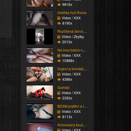
9816x
e
Gotička hulí Roma
Video / XXX
8190x
Rozčílená černoška
Video / Zbytky
2013x
Na lovu bobrů vol.76
Video / XXX
10888x
Dojení a bondáž vemen
Video / XXX
4386x
Gumáci
Video / XXX
2350x
BDSM prstění a lízání ...
Video / XXX
8113x
Animovaný koutek vol.1...
Video / XXX