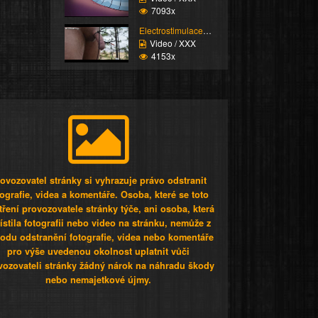
7093x
Electrostimulace pinďo...
Video / XXX
4153x
ovozovatel stránky si vyhrazuje právo odstranit
tografie, videa a komentáře. Osoba, které se toto
tření provozovatele stránky týče, ani osoba, která
stila fotografii nebo video na stránku, nemůže z
odu odstranění fotografie, videa nebo komentáře
pro výše uvedenou okolnost uplatnit vůči
vozovateli stránky žádný nárok na náhradu škody
nebo nemajetkové újmy.