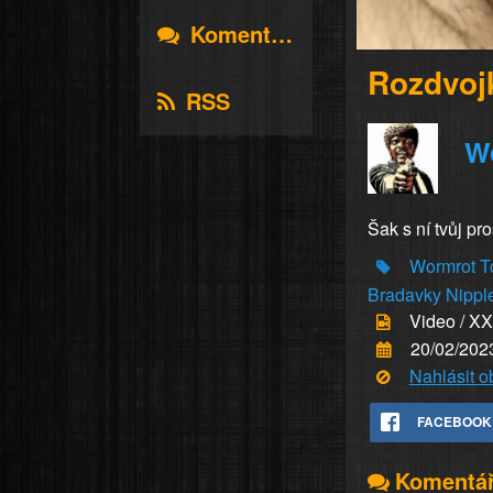
Komentáře
Rozdvoj
RSS
W
Šak s ní tvůj pr
Wormrot
T
Bradavky
Nippl
Video / X
20/02/202
Nahlásit 
FACEBOOK
Komentá