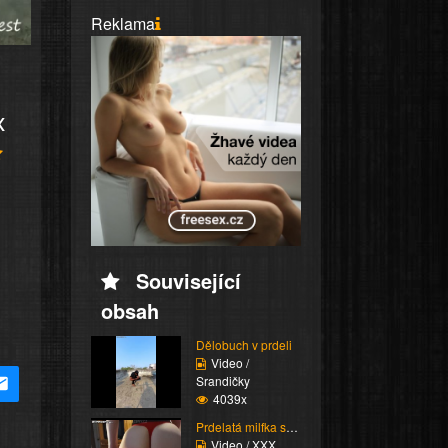
Reklama
x
Související
obsah
Dělobuch v prdeli
Video /
Srandičky
4039x
Prdelatá milfka si ose...
Video / XXX